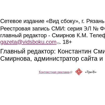
Сетевое издание «Вид сбоку», г. Рязан
ЭЛ № ФС
Реестровая запись СМИ: серия
главный редактор - Смирнов К.М. Телефо
gazeta@vidsboku.com
(link sends e-mail)
. 18+
Главный редактор: Константин См
Смирнова, администратор сайта и 
Контекстная реклама
(link is external)
«Три-В»