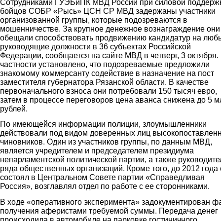
Сотрудниками ГУЭБиПК МВД России при силовой поддерж
бойцов СОБР «Рысь» ЦСН СР МВД задержаны участники
организованной группы, которые подозреваются в
мошенничестве. За крупное денежное вознаграждение они
обещали способствовать продвижению кандидатур на люб
руководящие должности в 36 субъектах Российской
Федерации, сообщается на сайте МВД в четверг, 3 октября.
частности установлено, что подозреваемые предложили
знакомому коммерсанту содействие в назначение на пост
заместителя губернатора Рязанской области. В качестве
первоначального взноса они потребовали 150 тысяч евро,
затем в процессе переговоров цена аванса снижена до 5 м
рублей.
По имеющейся информации полиции, злоумышленники
действовали под видом доверенных лиц высокопоставлен
чиновников. Один из участников группы, по данным МВД,
является учредителем и председателем президиума
непарламентской политической партии, а также руководит
ряда общественных организаций. Кроме того, до 2012 года 
состоял в Центральном Совете партии «Справедливая
Россия», возглавлял отдел по работе с ее сторонниками.
В ходе «оперативного эксперимента» задокументирован ф
получения аферистами требуемой суммы. Передача денег
происходила в автомобиле на парковке гостиничного