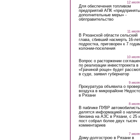
12 июля
Для обеспечения топливом
предприятий АПК «предпринят
дополнительные меры» -
облправительство
11 июля
В Рязанской области сельский
глава, сбивший насмерть 16-ле
подростка, приговорен к 7 года
колонии-поселения
10 июля
Вопрос о расторжении соглаше
по реализации инвестпроекта в
«Грачиной роще» будет рассмо
в суде, заявил губернатор
9 июля
Прокуратура объявила о провер
воздуха в микрорайоне Недост
в Рязани
8 июля
В паблике ПУВР автомобилист
делятся информацией о наличи
бензина на АЗС в Рязани, с 25 
пост собрал более двух тысяч
комментариев
7 июля
Дому-долгострою в Рязани в