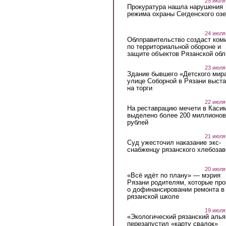
25 июля
Прокуратура нашла нарушения
режима охраны Сегденского озе
24 июля
Облправительство создаст ком
по территориальной обороне и
защите объектов Рязанской обл
23 июля
Здание бывшего «Детского мир
улице Соборной в Рязани выст
на торги
22 июля
На реставрацию мечети в Каси
выделено более 200 миллионов
рублей
21 июля
Суд ужесточил наказание экс-
снабженцу рязанского хлебоза
20 июля
«Всё идёт по плану» — мэрия
Рязани родителям, которые пр
о дофинансировании ремонта в
рязанской школе
19 июля
«Экологический рязанский алья
перезапустил «карту свалок»