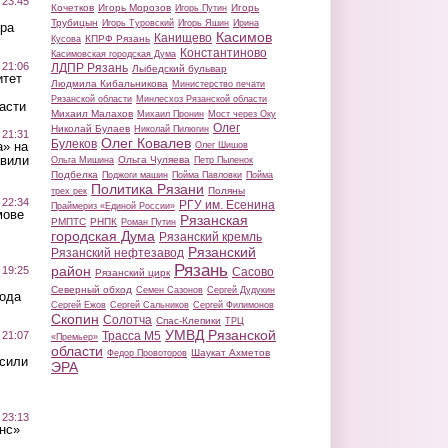
 23:45
Кочетков
Игорь Морозов
Игорь
Игорь Путин
Трубицын
Игорь Туровский
Игорь Яшин
Ирина
ра
Касимов
Канищево
КПРФ Рязань
Кусова
Константиново
Касимовская городская Дума
 21:06
ЛДПР Рязань
Лыбедский бульвар
итет
Людмила Кибальникова
Министерство печати
Рязанской области
Минлесхоз Рязанской области
асти
Михаил Малахов
Михаил Пронин
Мост через Оку
Олег
Николай Булаев
Николай Пилюгин
 21:31
Олег Ковалев
Булеков
а» на
Олег Шишов
авили
Ольга Чуляева
Ольга Мишина
Петр Пыленок
Подбелка
Поджоги машин
Пойма Павловки
Пойма
Политика Рязани
Поляны
трех рек
 22:34
РГУ им. Есенина
Праймериз «Единой России»
мове
Рязанская
РМПТС
РНПК
Роман Путин
городская Дума
Рязанский кремль
Рязанский
Рязанский нефтезавод
Рязань
район
 19:25
Сасово
Рязанский цирк
Северный обход
Семен Сазонов
Сергей Дудукин
вода
Сергей Ежов
Сергей Сальников
Сергей Филимонов
Скопин
Солотча
Спас-Клепики
ТРЦ
УМВД Рязанской
 21:07
Трасса М5
«Премьер»
области
Шаукат Ахметов
Федор Провоторов
осили
ЭРА
 23:13
нс»