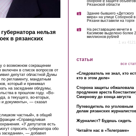
обороне и защите объектов
Рязанской области
Здание бывшего «Детского
мира» на улице Соборной в
Рязани выставили на торги
На реставрацию мечети в
 губернатора нельзя
Касимове выделено более 
миллионов рублей
оек в рязанских
1 из 4121
статьи
все ста
ру о возможном сокращении
 включен в список вопросов от
«Следователь не знал, кто ес
аявил депутат областной Думы
кто в этом деле»
 по регламенту, мандатным
нов, который и принимал
Сторона защиты обжаловала
чать на заседании облдумы,
продление ареста Константин
льства в прошлом году. «Во-
Смирнову до конца августа
да, а текущего, во-вторых,
ы и документы», — сказал
Путеводитель по уголовным
делам рязанских журналистов
«слишком частный», в общий
 фракции «Справедливая
Журналист? Будешь сидеть
охранения. «У депутатов есть
 могут спросить губернатора обо
Читайте нас в «Телеграме»
на заседании», — добавил