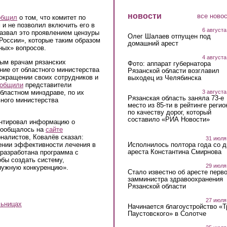
новости
все ново
общил
о том, что комитет по
и не позволил включить его в
6 августа
назвал это проявлением цензуры
Олег Шалаев отпущен под
 России», которые таким образом
домашний арест
ных» вопросов.
4 августа
ым врачам рязанских
Фото: аппарат губернатора
ние от областного министерства
Рязанской области возглавил
окращении своих сотрудников и
выходец из Челябинска
ообщили
представители
3 августа
бластном минздраве, по их
Рязанская область заняла 73-е
ного министерства
место из 85-ти в рейтинге регио
по качеству дорог, который
составило «РИА Новости»
ентировал информацию о
 сообщалось на
сайте
налистов, Ковалёв сказал:
31 июля
шении эффективности лечения в
Исполнилось полтора года со д
ареста Константина Смирнова
 разработана программа с
бы создать систему,
29 июля
нужную конкуренцию».
Стало известно об аресте перво
замминистра здравоохранения
Рязанской области
27 июля
льницах
Начинается благоустройство «
Паустовского» в Солотче