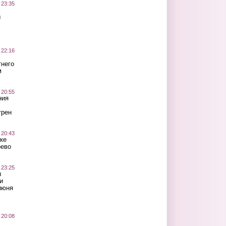
 23:35
ы
 22:16
тнего
м
 20:55
ния
трен
 20:43
ке
оево
 23:25
ы
и
июня
 20:08