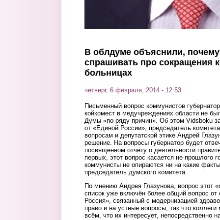
В облдуме объяснили, почему
спрашивать про сокращения к
больницах
четверг, 6 февраля, 2014 - 12:53
Письменный вопрос коммунистов губернато
койкомест в медучреждениях области не был
Думы «по ряду причин». Об этом Vidsboku з
от «Единой России», председатель комитета
вопросам и депутатской этике Андрей Глазу
решение. На вопросы губернатор будет отве
посвященном отчёту о деятельности правите
первых, этот вопрос касается не прошлого го
коммунисты не опираются ни на какие факт
председатель думского комитета.
По мнению Андрея Глазунова, вопрос этот 
список уже включён более общий вопрос от
Россия», связанный с модернизацией здраво
право и на устные вопросы, так что коллеги
всём, что их интересует, непосредственно 