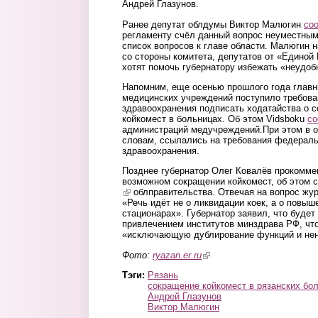
Андрей Глазунов.
Ранее депутат облдумы Виктор Малюгин
со
регламенту счёл данный вопрос неуместным 
список вопросов к главе области. Малюгин 
со стороны комитета, депутатов от «Единой
хотят помочь губернатору избежать «неудоб
Напомним, еще осенью прошлого года главн
медицинских учреждений поступило требова
здравоохранения подписать ходатайства о с
койкомест в больницах. Об этом Vidsboku
с
администраций медучреждений.При этом в о
словам, ссылались на требования федераль
здравоохранения.
Позднее губернатор Олег Ковалёв прокомм
возможном сокращении койкомест, об этом
(link is external)
облправительства. Отвечая на вопрос жур
«Речь идёт не о ликвидации коек, а о повы
стационарах». Губернатор заявил, что будет
привлечением институтов минздрава РФ, что
«исключающую дублирование функций и не
Фото:
ryazan.er.ru
(link is external)
Тэги:
Рязань
сокращение койкомест в рязанских бо
Андрей Глазунов
Виктор Малюгин