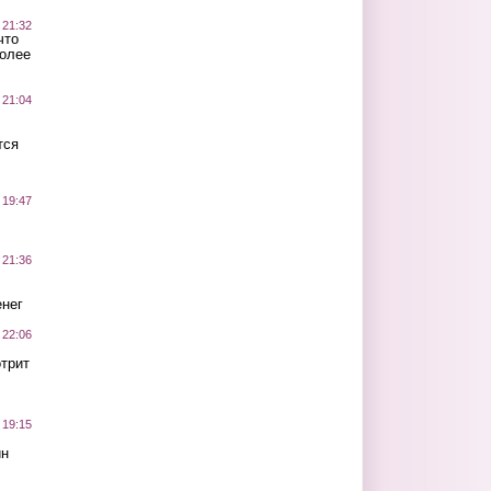
 21:32
что
более
 21:04
тся
 19:47
 21:36
нег
 22:06
трит
 19:15
ин