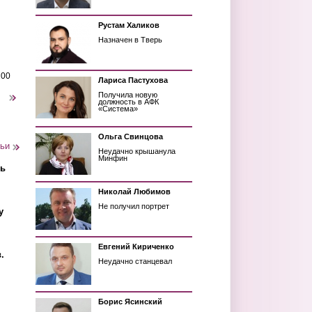
Рустам Халиков
Назначен в Тверь
200
Лариса Пастухова
Получила новую
следующая ›
должность в АФК
«Система»
Ольга Свинцова
тьи
Неудачно крышанула
Минфин
ть
Николай Любимов
Не получил портрет
у
Евгений Кириченко
.
Неудачно станцевал
Борис Ясинский