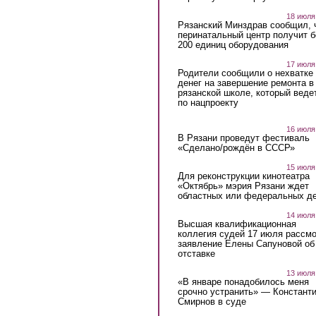
18 июля
Рязанский Минздрав сообщил, 
перинатальный центр получит 
200 единиц оборудования
17 июля
Родители сообщили о нехватке
денег на завершение ремонта в
рязанской школе, который веде
по нацпроекту
16 июля
В Рязани проведут фестиваль
«Сделано/рождён в СССР»
15 июля
Для реконструкции кинотеатра
«Октябрь» мэрия Рязани ждет
областных или федеральных де
14 июля
Высшая квалификационная
коллегия судей 17 июля рассмо
заявление Елены Сапуновой об
отставке
13 июля
«В январе понадобилось меня
срочно устранить» — Констант
Смирнов в суде