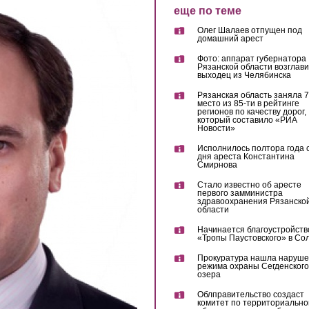
еще по теме
Олег Шалаев отпущен под
домашний арест
Фото: аппарат губернатора
Рязанской области возглав
выходец из Челябинска
Рязанская область заняла 7
место из 85-ти в рейтинге
регионов по качеству дорог,
который составило «РИА
Новости»
Исполнилось полтора года 
дня ареста Константина
Смирнова
Стало известно об аресте
первого замминистра
здравоохранения Рязанско
области
Начинается благоустройств
«Тропы Паустовского» в Со
Прокуратура нашла наруш
режима охраны Сегденского
озера
Облправительство создаст
комитет по территориально