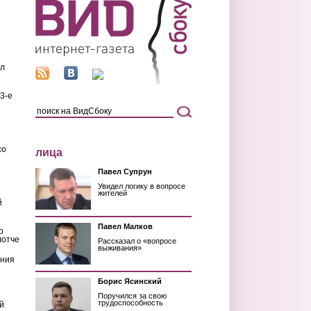
ил
3-е
со
лица
Павел Супрун
Увидел логику в вопросе
жителей
й
Павел Малков
о
лотче
Рассказал о «вопросе
выживания»
ения
Борис Ясинский
Поручился за свою
трудоспособность
й