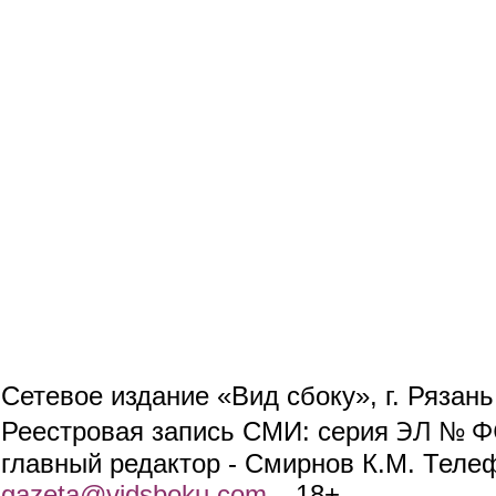
Сетевое издание «Вид сбоку», г. Рязан
ЭЛ № ФС
Реестровая запись СМИ: серия
главный редактор - Смирнов К.М. Телефо
gazeta@vidsboku.com
(link sends e-mail)
. 18+