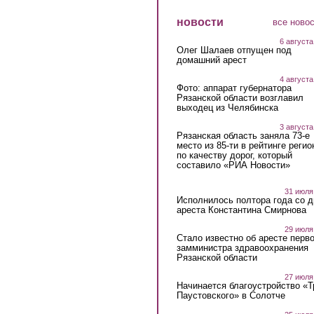
новости
все ново
6 августа
Олег Шалаев отпущен под
домашний арест
4 августа
Фото: аппарат губернатора
Рязанской области возглавил
выходец из Челябинска
3 августа
Рязанская область заняла 73-е
место из 85-ти в рейтинге регио
по качеству дорог, который
составило «РИА Новости»
31 июля
Исполнилось полтора года со д
ареста Константина Смирнова
29 июля
Стало известно об аресте перво
замминистра здравоохранения
Рязанской области
27 июля
Начинается благоустройство «
Паустовского» в Солотче