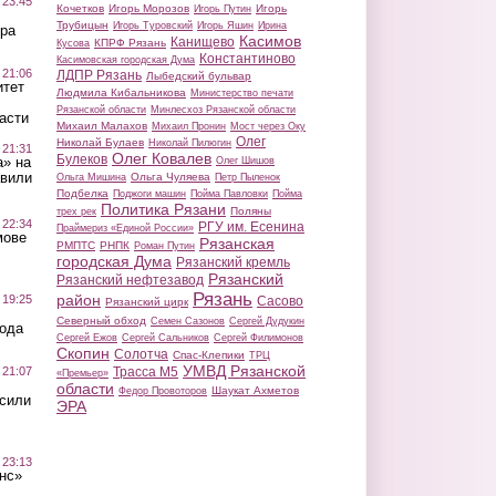
 23:45
Кочетков
Игорь Морозов
Игорь
Игорь Путин
Трубицын
Игорь Туровский
Игорь Яшин
Ирина
ра
Касимов
Канищево
КПРФ Рязань
Кусова
Константиново
Касимовская городская Дума
 21:06
ЛДПР Рязань
Лыбедский бульвар
итет
Людмила Кибальникова
Министерство печати
Рязанской области
Минлесхоз Рязанской области
асти
Михаил Малахов
Михаил Пронин
Мост через Оку
Олег
Николай Булаев
Николай Пилюгин
 21:31
Олег Ковалев
Булеков
а» на
Олег Шишов
авили
Ольга Чуляева
Ольга Мишина
Петр Пыленок
Подбелка
Поджоги машин
Пойма Павловки
Пойма
Политика Рязани
Поляны
трех рек
 22:34
РГУ им. Есенина
Праймериз «Единой России»
мове
Рязанская
РМПТС
РНПК
Роман Путин
городская Дума
Рязанский кремль
Рязанский
Рязанский нефтезавод
Рязань
район
 19:25
Сасово
Рязанский цирк
Северный обход
Семен Сазонов
Сергей Дудукин
вода
Сергей Ежов
Сергей Сальников
Сергей Филимонов
Скопин
Солотча
Спас-Клепики
ТРЦ
УМВД Рязанской
 21:07
Трасса М5
«Премьер»
области
Шаукат Ахметов
Федор Провоторов
осили
ЭРА
 23:13
нс»