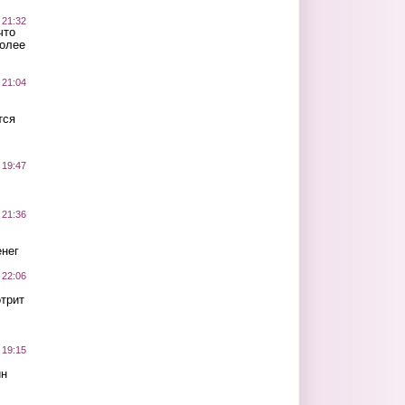
 21:32
что
более
 21:04
тся
 19:47
 21:36
нег
 22:06
трит
 19:15
ин