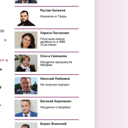
Рустам Халиков
Назначен в Тверь
200
Лариса Пастухова
Получила новую
следующая ›
должность в АФК
«Система»
Ольга Свинцова
тьи
Неудачно крышанула
Минфин
ть
Николай Любимов
Не получил портрет
у
Евгений Кириченко
.
Неудачно станцевал
Борис Ясинский