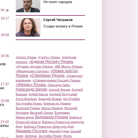
Не понят народом
сти
 18:17
Сергей Чиграков
Создал интригу в Рязани
 18:59
 19:36
«Атрон» Рязань
«Глобус» Рязань
«Городские
«Единая Россия» Рязань
проекты»
нов
«Лучшие друзья» Рязань
«М5 Молл» Рязань
«Новая газета»
«Мещерская сторона»
Рязань
«Сбербанк» Рязань
«Северная
компания»
«Справедливая Россия» Рязань
 17:37
«Яблоко» Рязань
Александр Чайка
ня
Александр Шерин
Андрей
Алексей Фролов
Кашаев
Андрей Петруцкий
Андрей Красов
Аркадий Фомин
Антон Воробьев
Арт-Лужайка
 23:09
Арт-лужайка Рязань
Беженцы из Украины
го
Валерий Рюмин
Виталий
Виктор Малюгин
Артемов
Виталий Ларин
Владимир
Водоканал Рязани
Мимоглядов
Выборы в
 21:02
Рязанской области
Выборы в Рязанскую городскую
Тропы
Думу
Выборы в Рязанскую областную Думу
Дашково-Песочня
Дмитрий Гудков
Евгений
Заборье
Игорь
Зызин
Застройка Рязани