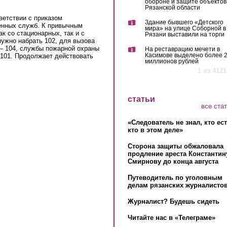
обороне и защите объектов
Рязанской области
тветствии с приказом
Здание бывшего «Детского
енных служб. К привычным
мира» на улице Соборной в
к со стационарных, так и с
Рязани выставили на торги
ужно набрать 102, для вызова
 — 104, службы пожарной охраны
На реставрацию мечети в
Касимове выделено более 
 101. Продолжает действовать
миллионов рублей
1 из 4121
статьи
все ста
«Следователь не знал, кто ес
кто в этом деле»
Сторона защиты обжаловала
продление ареста Константин
Смирнову до конца августа
Путеводитель по уголовным
делам рязанских журналистов
Журналист? Будешь сидеть
Читайте нас в «Телеграме»