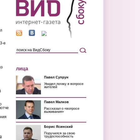
ил
3-е
со
лица
Павел Супрун
Увидел логику в вопросе
жителей
й
Павел Малков
о
лотче
Рассказал о «вопросе
выживания»
ения
Борис Ясинский
Поручился за свою
трудоспособность
й