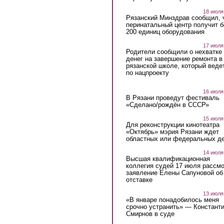
18 июля
Рязанский Минздрав сообщил, 
перинатальный центр получит 
200 единиц оборудования
17 июля
Родители сообщили о нехватке
денег на завершение ремонта в
рязанской школе, который веде
по нацпроекту
16 июля
В Рязани проведут фестиваль
«Сделано/рождён в СССР»
15 июля
Для реконструкции кинотеатра
«Октябрь» мэрия Рязани ждет
областных или федеральных де
14 июля
Высшая квалификационная
коллегия судей 17 июля рассмо
заявление Елены Сапуновой об
отставке
13 июля
«В январе понадобилось меня
срочно устранить» — Констант
Смирнов в суде