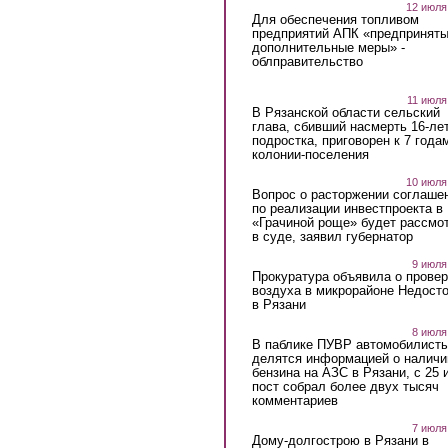
12 июля
Для обеспечения топливом
предприятий АПК «предпринят
дополнительные меры» -
облправительство
11 июля
В Рязанской области сельский
глава, сбивший насмерть 16-ле
подростка, приговорен к 7 года
колонии-поселения
10 июля
Вопрос о расторжении соглаше
по реализации инвестпроекта в
«Грачиной роще» будет рассмо
в суде, заявил губернатор
9 июля
Прокуратура объявила о провер
воздуха в микрорайоне Недост
в Рязани
8 июля
В паблике ПУВР автомобилист
делятся информацией о наличи
бензина на АЗС в Рязани, с 25 
пост собрал более двух тысяч
комментариев
7 июля
Дому-долгострою в Рязани в