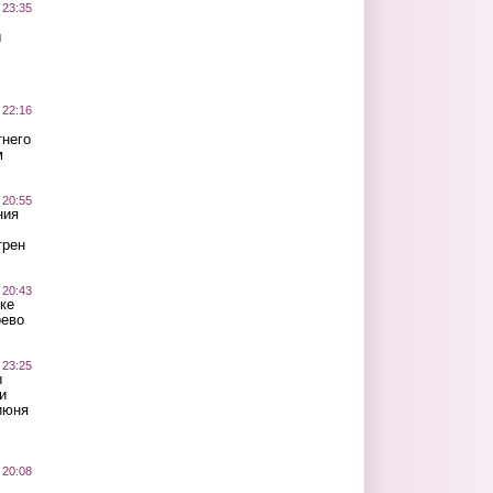
 23:35
ы
 22:16
тнего
м
 20:55
ния
трен
 20:43
ке
оево
 23:25
ы
и
июня
 20:08