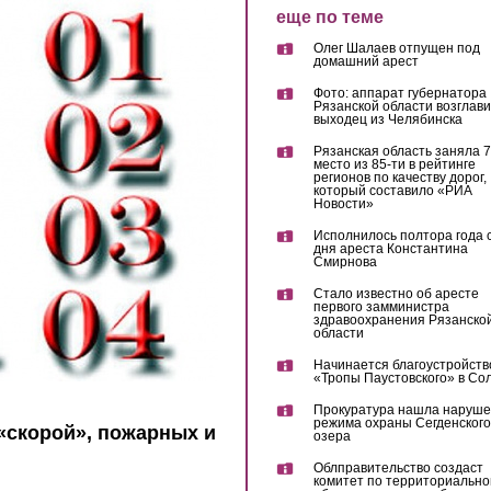
еще по теме
Олег Шалаев отпущен под
домашний арест
Фото: аппарат губернатора
Рязанской области возглав
выходец из Челябинска
Рязанская область заняла 7
место из 85-ти в рейтинге
регионов по качеству дорог,
который составило «РИА
Новости»
Исполнилось полтора года 
дня ареста Константина
Смирнова
Стало известно об аресте
первого замминистра
здравоохранения Рязанско
области
Начинается благоустройств
«Тропы Паустовского» в Со
Прокуратура нашла наруш
режима охраны Сегденского
«скорой», пожарных и
озера
Облправительство создаст
комитет по территориально