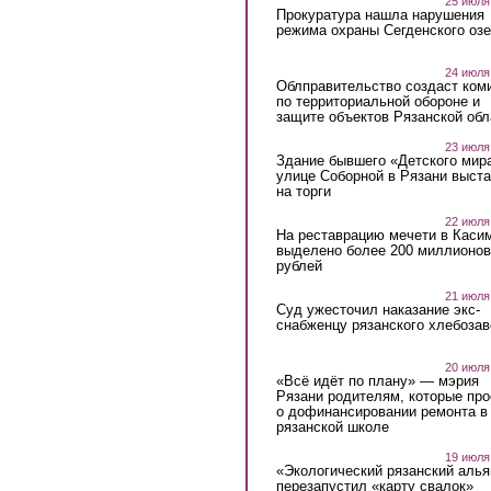
25 июля
Прокуратура нашла нарушения
режима охраны Сегденского озе
24 июля
Облправительство создаст ком
по территориальной обороне и
защите объектов Рязанской обл
23 июля
Здание бывшего «Детского мир
улице Соборной в Рязани выст
на торги
22 июля
На реставрацию мечети в Каси
выделено более 200 миллионов
рублей
21 июля
Суд ужесточил наказание экс-
снабженцу рязанского хлебоза
20 июля
«Всё идёт по плану» — мэрия
Рязани родителям, которые пр
о дофинансировании ремонта в
рязанской школе
19 июля
«Экологический рязанский алья
перезапустил «карту свалок»