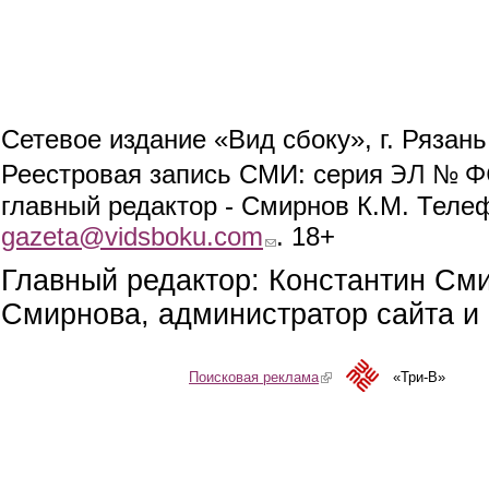
Сетевое издание «Вид сбоку», г. Рязан
ЭЛ № ФС
Реестровая запись СМИ: серия
главный редактор - Смирнов К.М. Телефо
gazeta@vidsboku.com
(link sends e-mail)
. 18+
Главный редактор: Константин См
Смирнова, администратор сайта и 
Поисковая реклама
(link is external)
«Три-В»