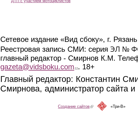
ДТП с участием мотоциклистов
Сетевое издание «Вид сбоку», г. Рязан
ЭЛ № ФС
Реестровая запись СМИ: серия
главный редактор - Смирнов К.М. Телефо
gazeta@vidsboku.com
(link sends e-mail)
. 18+
Главный редактор: Константин См
Смирнова, администратор сайта и 
Создание сайтов
(link is external)
«Три-В»