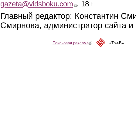
gazeta@vidsboku.com
(link sends e-mail)
. 18+
Главный редактор: Константин См
Смирнова, администратор сайта и 
Поисковая реклама
(link is external)
«Три-В»