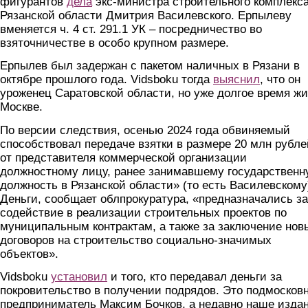
фигурантов
дела
экс-министра строительного комплекс
Рязанской области Дмитрия Василевского. Ерпылеву
вменяется ч. 4 ст. 291.1 УК – посредничество во
взяточничестве в особо крупном размере.
Ерпылев был задержан с пакетом наличных в Рязани в
октябре прошлого года. Vidsboku тогда
выяснил
, что он
уроженец Саратовской области, но уже долгое время жи
Москве.
По версии следствия, осенью 2024 года обвиняемый
способствовал передаче взятки в размере 20 млн рубле
от представителя коммерческой организации
должностному лицу, ранее занимавшему государствен
должность в Рязанской области» (то есть Василевскому
Деньги, сообщает облпрокуратура, «предназначались за
содействие в реализации строительных проектов по
муниципальным контрактам, а также за заключение нов
договоров на строительство социально-значимых
объектов».
Vidsboku
установил
и того, кто передавал деньги за
покровительство в получении подрядов. Это подмосков
предприниматель Максим Бочков, а недавно наше изда