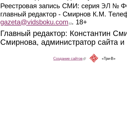
ЭЛ № ФС
Реестровая запись СМИ: серия
главный редактор - Смирнов К.М. Телефо
gazeta@vidsboku.com
(link sends e-mail)
. 18+
Главный редактор: Константин См
Смирнова, администратор сайта и 
Создание сайтов
(link is external)
«Три-В»