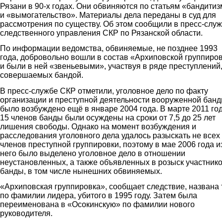
Рязани в 90-х годах. Они обвиняются по статьям «бандитиз
и «вымогательство». Материалы дела переданы в суд для
рассмотрения по существу. Об этом сообщили в пресс-слу
следственного управления СКР по Рязанской области.
По информации ведомства, обвиняемые, не позднее 1993
года, добровольно вошли в состав «Архиповской группиро
и были в ней «звеньевыми», участвуя в ряде преступлений
совершаемых бандой.
В пресс-службе СКР отметили, уголовное дело по факту
организации и преступной деятельности вооруженной бан
было возбуждено ещё в январе 2004 года. В марте 2011 го
15 членов банды были осуждены на сроки от 7,5 до 25 лет
лишения свободы. Однако на момент возбуждения и
расследования уголовного дела удалось разыскать не всех
членов преступной группировки, поэтому в мае 2006 года и
него было выделено уголовное дело в отношении
неустановленных, а также объявленных в розыск участник
банды, в том числе нынешних обвиняемых.
«Архиповская группировка», сообщает следствие, названа 
по фамилии лидера, убитого в 1995 году. Затем была
переименована в «Осокинскую» по фамилии нового
руководителя.