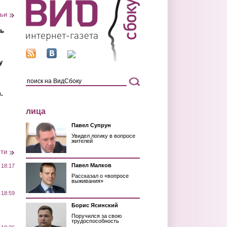
тьи
ть
у
.
лица
Павел Супрун
Увидел логику в вопросе
жителей
сти
Павел Малков
 18:17
Рассказал о «вопросе
выживания»
 18:59
Борис Ясинский
Поручился за свою
трудоспособность