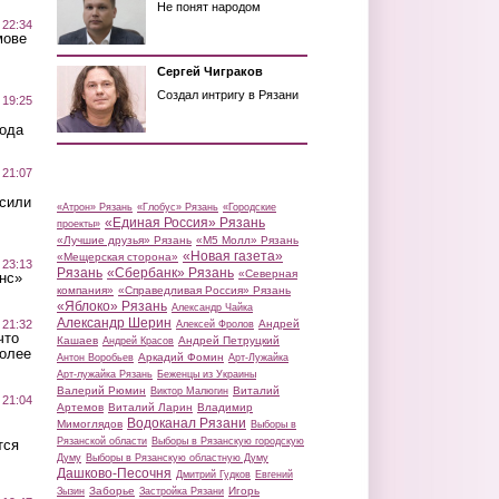
Не понят народом
 22:34
мове
Сергей Чиграков
Создал интригу в Рязани
 19:25
вода
 21:07
осили
«Атрон» Рязань
«Глобус» Рязань
«Городские
«Единая Россия» Рязань
проекты»
«Лучшие друзья» Рязань
«М5 Молл» Рязань
«Новая газета»
«Мещерская сторона»
 23:13
Рязань
«Сбербанк» Рязань
«Северная
нс»
компания»
«Справедливая Россия» Рязань
«Яблоко» Рязань
Александр Чайка
Александр Шерин
 21:32
Андрей
Алексей Фролов
что
Кашаев
Андрей Петруцкий
Андрей Красов
более
Аркадий Фомин
Антон Воробьев
Арт-Лужайка
Арт-лужайка Рязань
Беженцы из Украины
Валерий Рюмин
Виталий
Виктор Малюгин
 21:04
Артемов
Виталий Ларин
Владимир
Водоканал Рязани
Мимоглядов
Выборы в
Рязанской области
Выборы в Рязанскую городскую
тся
Думу
Выборы в Рязанскую областную Думу
Дашково-Песочня
Дмитрий Гудков
Евгений
Заборье
Игорь
Зызин
Застройка Рязани