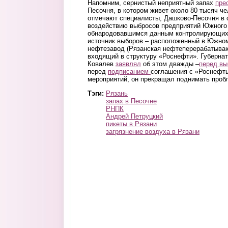
Напомним, сернистый неприятный запах
пре
Песочня, в котором живет около 80 тысяч че
отмечают специалисты, Дашково-Песочня в
воздействию выбросов предприятий Южного 
обнародовавшимся данным контролирующих 
источник выборов – расположенный в Южном
нефтезавод (Рязанская нефтеперерабатыва
входящий в структуру «Роснефти». Губернат
Ковалев
заявлял
об этом дважды –
перед в
перед
подписанием
соглашения с «Роснефть
мероприятий, он прекращал поднимать проб
Тэги:
Рязань
запах в Песочне
РНПК
Андрей Петруцкий
пикеты в Рязани
загрязнение воздуха в Рязани