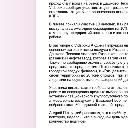
проходила у входа на рынок в Дашково-Песоч
Vidsboku сообщил участник акции – рязанск
его словам, акция была организована актив
КПРФ.
В пикете приняли участие 10 человек. Как 
выступали за ежегодное сокращение на 10%
атмосферу предприятий восточного и южног
района.
В разговоре с Vidsboku Андрей Петруцкий ещ
основным загрязнителем воздуха в Рязани, а
Дашково-Песочни является Рязанская нефт
(рязанский нефтезавод), которая загрязняе
Также, по сообщению эколога, серьёзную уг
представляют предприятия «Технониколь», к
городской воздух фенолом, и «Рязцветмет»
своей территории до 20 тонн отходов. При э
лицензию на осуществление захоронений да
Участники пикета также требовали отчета о
работе по сокращению вредных выбросов пр
установки стационарного круглосуточного п
атмосферным воздухом в Дашково-Песочне. 
собрано около 50 подписей жителей города.
Андрей Петруцкий рассказал, что в субботу,
повторно, надеясь, что в выходной день уда
количество подписей.