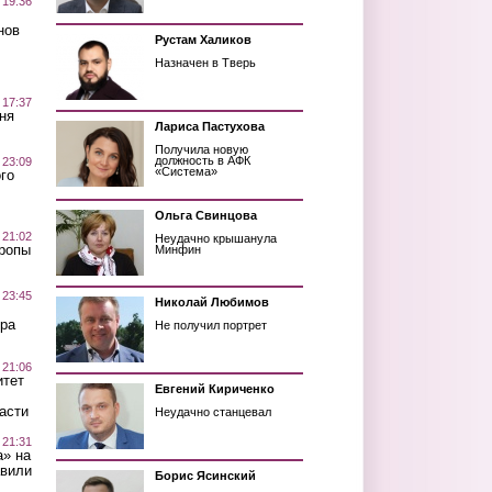
 19:36
нов
Рустам Халиков
Назначен в Тверь
 17:37
ня
Лариса Пастухова
Получила новую
должность в АФК
 23:09
«Система»
го
Ольга Свинцова
 21:02
Неудачно крышанула
Тропы
Минфин
 23:45
Николай Любимов
ра
Не получил портрет
 21:06
итет
Евгений Кириченко
асти
Неудачно станцевал
 21:31
а» на
авили
Борис Ясинский