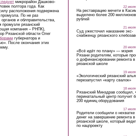
следует
микрорайон Дашково-
ловек полтора года. Как
22 июля
На реставрацию мечети в Каси
 силу расположения подвержена
выделено более 200 миллионов
промузла. По не раз
рублей
органов и облправительства,
 промузле рязанский
21 июля
ющая компания – РНПК),
Суд ужесточил наказание экс-
ор Рязанской области Олег
снабженцу рязанского хлебоза
ыборами
губернатора и
ю». После окончания этих
лему.
20 июля
«Всё идёт по плану» — мэрия
Рязани родителям, которые пр
о дофинансировании ремонта в
рязанской школе
19 июля
«Экологический рязанский алья
перезапустил «карту свалок»
18 июля
Рязанский Минздрав сообщил, 
перинатальный центр получит 
200 единиц оборудования
17 июля
Родители сообщили о нехватке
денег на завершение ремонта в
рязанской школе, который веде
по нацпроекту