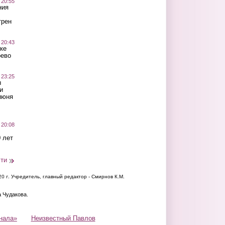
 20:55
ния
трен
 20:43
ке
оево
 23:25
ы
и
июня
 20:08
 лет
сти
20 г.
Учредитель, главный редактор - Смирнов К.М.
а Чудакова.
нала»
Неизвестный Павлов