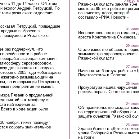
3 августа
не с 11 до 14 часов. Об этом
Рязанская область заняла 73-е
ий эколог Андрей Петруцкий. По
место из 85-ти в рейтинге регио
по качеству дорог, который
истами рязанского отделения
составило «РИА Новости»
рассказал Петруцкий, пришедшие
31 июля
 вредных выбросов в
Исполнилось полтора года со д
о промузлов и Рязанского
ареста Константина Смирнова
29 июля
е раз подчеркнул, что
Стало известно об аресте перво
 в особенности в районе
замминистра здравоохранения
Рязанской области
еперерабатывающая компания
т атмосферу сероводородом.
27 июля
розу для городского воздуха
Начинается благоустройство «
оторое с 2003 года «обогащает»
Паустовского» в Солотче
, ежегодно размещающий на
том, по информации Петруцкого,
25 июля
нные предприятия не имеют.
Прокуратура нашла нарушения
режима охраны Сегденского озе
т мэра Рязани о проделанной
едприятий в атмосферу и
24 июля
оста наблюдения за
Облправительство создаст ком
Всего в ходе акции было
по территориальной обороне и
защите объектов Рязанской обл
 30 ноября, пикет проведут
23 июля
стся собрать значительное
Здание бывшего «Детского мир
улице Соборной в Рязани выст
на торги