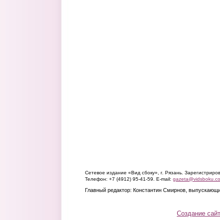
Сетевое издание «Вид сбоку», г. Рязань. Зарегистрир
Телефон: +7 (4912) 95-41-59. E-mail:
gazeta@vidsboku.c
Главный редактор: Константин Смирнов, выпускающи
Создание сай