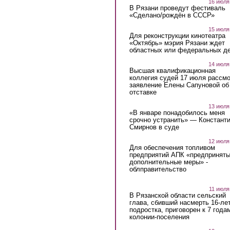
16 июля
В Рязани проведут фестиваль
«Сделано/рождён в СССР»
15 июля
Для реконструкции кинотеатра
«Октябрь» мэрия Рязани ждет
областных или федеральных де
14 июля
Высшая квалификационная
коллегия судей 17 июля рассмо
заявление Елены Сапуновой об
отставке
13 июля
«В январе понадобилось меня
срочно устранить» — Констант
Смирнов в суде
12 июля
Для обеспечения топливом
предприятий АПК «предпринят
дополнительные меры» -
облправительство
11 июля
В Рязанской области сельский
глава, сбивший насмерть 16-ле
подростка, приговорен к 7 года
колонии-поселения