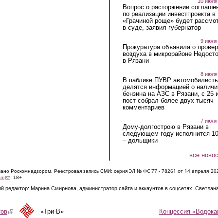
10 июля
Вопрос о расторжении соглаше
по реализации инвестпроекта в
«Грачиной роще» будет рассмо
в суде, заявил губернатор
9 июля
Прокуратура объявила о провер
воздуха в микрорайоне Недост
в Рязани
8 июля
В паблике ПУВР автомобилист
делятся информацией о наличи
бензина на АЗС в Рязани, с 25 
пост собрал более двух тысяч
комментариев
7 июля
Дому-долгострою в Рязани в
следующем году исполнится 10
– дольщики
все ново
ЭЛ № ФС 77 - 7826
1 от 14 апреля 20
овано Роскомнадзором. Реестровая запись СМИ: серия
(link sends e-mail)
om
. 18+
й редактор: Марина Смирнова, администратор сайта и аккаунтов в соцсетях: Светлан
Концессия «Водока
тов
(link is external)
«Три-В»