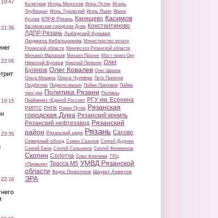
 19:47
Кочетков
Игорь Морозов
Игорь
Игорь Путин
Трубицын
Игорь Туровский
Игорь Яшин
Ирина
Касимов
Канищево
КПРФ Рязань
Кусова
Константиново
Касимовская городская Дума
 21:36
ЛДПР Рязань
Лыбедский бульвар
Людмила Кибальникова
Министерство печати
нег
Рязанской области
Минлесхоз Рязанской области
Михаил Малахов
Михаил Пронин
Мост через Оку
 22:06
Олег
Николай Булаев
Николай Пилюгин
Олег Ковалев
Булеков
Олег Шишов
трит
Ольга Чуляева
Ольга Мишина
Петр Пыленок
Подбелка
Поджоги машин
Пойма Павловки
Пойма
Политика Рязани
Поляны
трех рек
РГУ им. Есенина
Праймериз «Единой России»
 19:15
Рязанская
РМПТС
РНПК
Роман Путин
ин
городская Дума
Рязанский кремль
Рязанский
Рязанский нефтезавод
Рязань
район
Сасово
Рязанский цирк
 23:35
Северный обход
Семен Сазонов
Сергей Дудукин
ы
Сергей Ежов
Сергей Сальников
Сергей Филимонов
Скопин
Солотча
Спас-Клепики
ТРЦ
УМВД Рязанской
Трасса М5
«Премьер»
области
Шаукат Ахметов
Федор Провоторов
ЭРА
 22:16
тнего
м