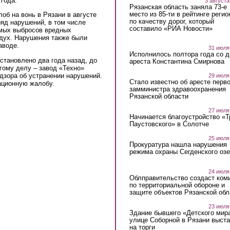
года.
3 августа
Рязанская область заняла 73-е
место из 85-ти в рейтинге регио
об на вонь в Рязани в августе
по качеству дорог, который
ряд нарушений, в том числе
составило «РИА Новости»
мых выбросов вредных
дух. Нарушения также были
аводе.
31 июля
Исполнилось полтора года со д
становлено два года назад, до
ареста Константина Смирнова
гому делу – завод «Техно»
дзора об устранении нарушений.
29 июля
Стало известно об аресте перво
сационную жалобу.
замминистра здравоохранения
Рязанской области
27 июля
Начинается благоустройство «
Паустовского» в Солотче
25 июля
Прокуратура нашла нарушения
режима охраны Сегденского озе
24 июля
Облправительство создаст ком
по территориальной обороне и
защите объектов Рязанской обл
23 июля
Здание бывшего «Детского мир
улице Соборной в Рязани выст
на торги