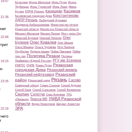
 19:47
Кочетков
Игорь Морозов
Игорь
Игорь Путин
Трубицын
Игорь Туровский
Игорь Яшин
Ирина
Касимов
Канищево
КПРФ Рязань
Кусова
Константиново
Касимовская городская Дума
 21:36
ЛДПР Рязань
Лыбедский бульвар
Людмила Кибальникова
Министерство печати
нег
Рязанской области
Минлесхоз Рязанской области
Михаил Малахов
Михаил Пронин
Мост через Оку
 22:06
Олег
Николай Булаев
Николай Пилюгин
Олег Ковалев
Булеков
Олег Шишов
трит
Ольга Чуляева
Ольга Мишина
Петр Пыленок
Подбелка
Поджоги машин
Пойма Павловки
Пойма
Политика Рязани
Поляны
трех рек
РГУ им. Есенина
Праймериз «Единой России»
 19:15
Рязанская
РМПТС
РНПК
Роман Путин
ин
городская Дума
Рязанский кремль
Рязанский
Рязанский нефтезавод
Рязань
район
Сасово
Рязанский цирк
 23:35
Северный обход
Семен Сазонов
Сергей Дудукин
ы
Сергей Ежов
Сергей Сальников
Сергей Филимонов
Скопин
Солотча
Спас-Клепики
ТРЦ
УМВД Рязанской
Трасса М5
«Премьер»
области
Шаукат Ахметов
Федор Провоторов
ЭРА
 22:16
тнего
м