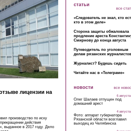
статьи
все ста
«Следователь не знал, кто ес
кто в этом деле»
Сторона защиты обжаловала
продление ареста Константин
Смирнову до конца августа
Путеводитель по уголовным
делам рязанских журналистов
Журналист? Будешь сидеть
Читайте нас в «Телеграме»
новости
все ново
 отзыве лицензии на
6 августа
Олег Шалаев отпущен под
домашний арест
4 августа
Фото: аппарат губернатора
вил производство по иску
Рязанской области возглавил
 прекращении действия
выходец из Челябинска
, выданное в 2017 году. Дело