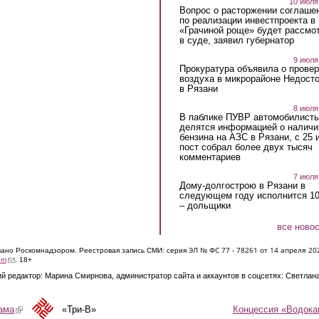
10 июля
Вопрос о расторжении соглаше
по реализации инвестпроекта в
«Грачиной роще» будет рассмо
в суде, заявил губернатор
9 июля
Прокуратура объявила о провер
воздуха в микрорайоне Недост
в Рязани
8 июля
В паблике ПУВР автомобилист
делятся информацией о наличи
бензина на АЗС в Рязани, с 25 
пост собрал более двух тысяч
комментариев
7 июля
Дому-долгострою в Рязани в
следующем году исполнится 10
– дольщики
все ново
ЭЛ № ФС 77 - 7826
1 от 14 апреля 20
овано Роскомнадзором. Реестровая запись СМИ: серия
(link sends e-mail)
om
. 18+
й редактор: Марина Смирнова, администратор сайта и аккаунтов в соцсетях: Светлан
Концессия «Водока
ама
(link is external)
«Три-В»