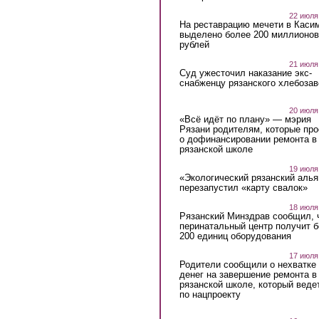
22 июля
На реставрацию мечети в Каси
выделено более 200 миллионов
рублей
21 июля
Суд ужесточил наказание экс-
снабженцу рязанского хлебоза
20 июля
«Всё идёт по плану» — мэрия
Рязани родителям, которые пр
о дофинансировании ремонта в
рязанской школе
19 июля
«Экологический рязанский алья
перезапустил «карту свалок»
18 июля
Рязанский Минздрав сообщил, 
перинатальный центр получит 
200 единиц оборудования
17 июля
Родители сообщили о нехватке
денег на завершение ремонта в
рязанской школе, который веде
по нацпроекту