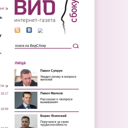
тьи
ть
у
.
лица
Павел Супрун
Увидел логику в вопросе
жителей
сти
Павел Малков
 18:17
Рассказал о «вопросе
выживания»
 18:59
Борис Ясинский
Поручился за свою
трудоспособность