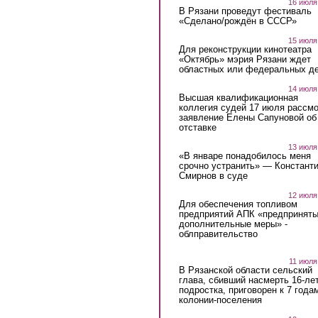
16 июля
В Рязани проведут фестиваль
«Сделано/рождён в СССР»
15 июля
Для реконструкции кинотеатра
«Октябрь» мэрия Рязани ждет
областных или федеральных де
14 июля
Высшая квалификационная
коллегия судей 17 июля рассмо
заявление Елены Сапуновой об
отставке
13 июля
«В январе понадобилось меня
срочно устранить» — Констант
Смирнов в суде
12 июля
Для обеспечения топливом
предприятий АПК «предпринят
дополнительные меры» -
облправительство
11 июля
В Рязанской области сельский
глава, сбивший насмерть 16-ле
подростка, приговорен к 7 года
колонии-поселения