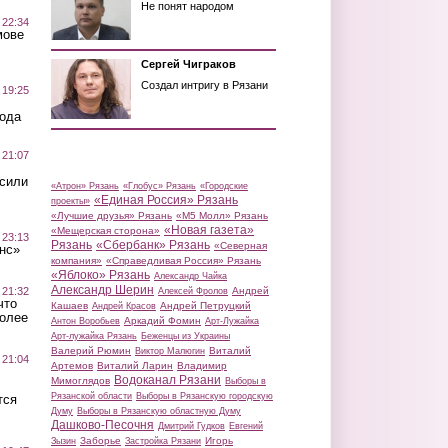
Не понят народом
 22:34
мове
Сергей Чиграков
Создал интригу в Рязани
 19:25
вода
 21:07
осили
«Атрон» Рязань
«Глобус» Рязань
«Городские
«Единая Россия» Рязань
проекты»
«Лучшие друзья» Рязань
«М5 Молл» Рязань
«Новая газета»
«Мещерская сторона»
 23:13
Рязань
«Сбербанк» Рязань
«Северная
нс»
компания»
«Справедливая Россия» Рязань
«Яблоко» Рязань
Александр Чайка
Александр Шерин
 21:32
Андрей
Алексей Фролов
что
Кашаев
Андрей Петруцкий
Андрей Красов
более
Аркадий Фомин
Антон Воробьев
Арт-Лужайка
Арт-лужайка Рязань
Беженцы из Украины
Валерий Рюмин
Виталий
Виктор Малюгин
 21:04
Артемов
Виталий Ларин
Владимир
Водоканал Рязани
Мимоглядов
Выборы в
Рязанской области
Выборы в Рязанскую городскую
тся
Думу
Выборы в Рязанскую областную Думу
Дашково-Песочня
Дмитрий Гудков
Евгений
Заборье
Игорь
Зызин
Застройка Рязани