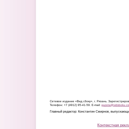
Сетевое издание «Вид сбоку», г. Рязань. Зарегистрир
Телефон: +7 (4912) 95-41-59. E-mail:
gazeta@vidsboku.c
Главный редактор: Константин Смирнов, выпускающи
Контекстная рекл