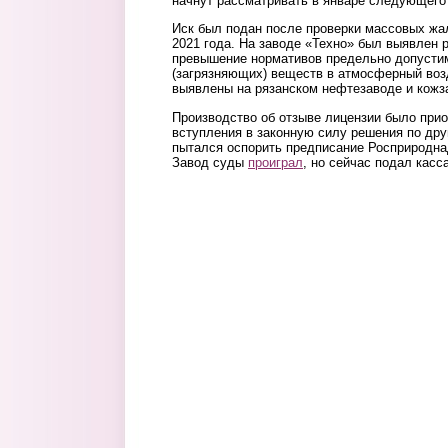
начнут рассматривать в январе следующего 
Иск был подан после проверки массовых жал
2021 года. На заводе «Техно» был выявлен 
превышение нормативов предельно допусти
(загрязняющих) веществ в атмосферный воз
выявлены на рязанском нефтезаводе и кожз
Производство об отзыве лицензии было прио
вступления в законную силу решения по дру
пытался оспорить предписание Росприродна
Завод суды
проиграл
, но сейчас подал кас