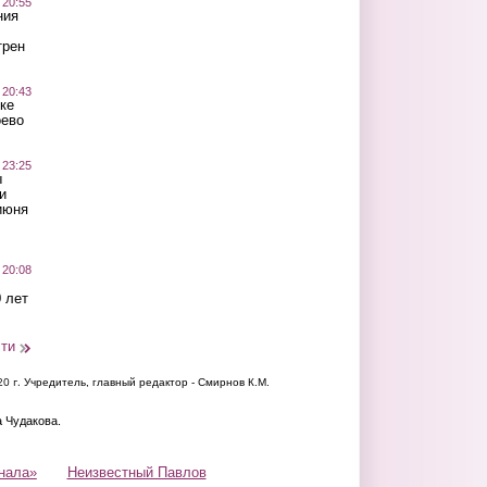
 20:55
ния
трен
 20:43
ке
оево
 23:25
ы
и
июня
 20:08
 лет
сти
20 г.
Учредитель, главный редактор - Смирнов К.М.
а Чудакова.
нала»
Неизвестный Павлов