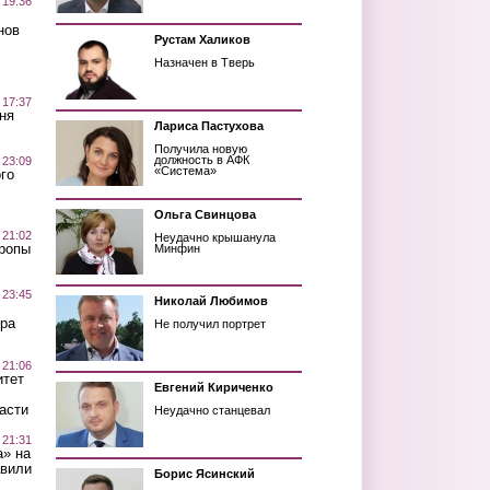
 19:36
нов
Рустам Халиков
Назначен в Тверь
 17:37
ня
Лариса Пастухова
Получила новую
должность в АФК
 23:09
«Система»
го
Ольга Свинцова
 21:02
Неудачно крышанула
Тропы
Минфин
 23:45
Николай Любимов
ра
Не получил портрет
 21:06
итет
Евгений Кириченко
асти
Неудачно станцевал
 21:31
а» на
авили
Борис Ясинский