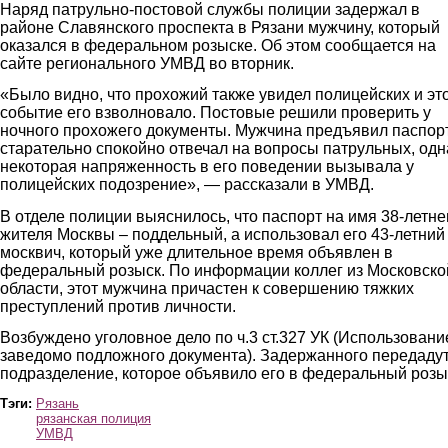
Наряд патрульно-постовой службы полиции задержал в
районе Славянского проспекта в Рязани мужчину, который
оказался в федеральном розыске. Об этом сообщается на
сайте регионального УМВД во вторник.
«Было видно, что прохожий также увидел полицейских и эт
событие его взволновало. Постовые решили проверить у
ночного прохожего документы. Мужчина предъявил паспор
старательно спокойно отвечал на вопросы патрульных, одн
некоторая напряженность в его поведении вызывала у
полицейских подозрение», — рассказали в УМВД.
В отделе полиции выяснилось, что паспорт на имя 38-летне
жителя Москвы – поддельный, а использовал его 43-летний
москвич, который уже длительное время объявлен в
федеральный розыск. По информации коллег из Московско
области, этот мужчина причастен к совершению тяжких
преступлений против личности.
Возбуждено уголовное дело по ч.3 ст.327 УК (Использовани
заведомо подложного документа). Задержанного передадут
подразделение, которое объявило его в федеральный розы
Тэги:
Рязань
рязанская полиция
УМВД