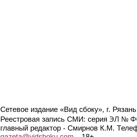
Сетевое издание «Вид сбоку», г. Рязан
ЭЛ № ФС
Реестровая запись СМИ: серия
главный редактор - Смирнов К.М. Телефо
gazeta@vidsboku.com
(link sends e-mail)
. 18+