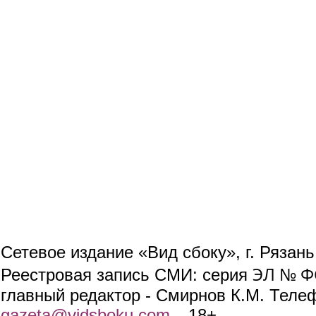
Сетевое издание «Вид сбоку», г. Рязан
ЭЛ № ФС
Реестровая запись СМИ: серия
главный редактор - Смирнов К.М. Телефо
gazeta@vidsboku.com
(link sends e-mail)
. 18+