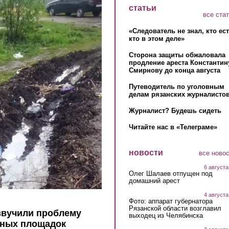
статьи
все ста
«Следователь не знал, кто ес
кто в этом деле»
Сторона защиты обжаловала
продление ареста Константин
Смирнову до конца августа
Путеводитель по уголовным
делам рязанских журналистов
Журналист? Будешь сидеть
Читайте нас в «Телеграме»
новости
все ново
6 августа
Олег Шалаев отпущен под
домашний арест
4 августа
Фото: аппарат губернатора
Рязанской области возглавил
звучили проблему
выходец из Челябинска
рных площадок