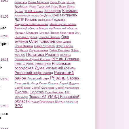
 19:47
Кочетков
Игорь Морозов
Игорь
Игорь Путин
Трубицын
Игорь Туровский
Игорь Яшин
Ирина
Касимов
Канищево
КПРФ Рязань
Кусова
Константиново
Касимовская городская Дума
 21:36
ЛДПР Рязань
Лыбедский бульвар
Людмила Кибальникова
Министерство печати
нег
Рязанской области
Минлесхоз Рязанской области
Михаил Малахов
Михаил Пронин
Мост через Оку
 22:06
Олег
Николай Булаев
Николай Пилюгин
Олег Ковалев
Булеков
Олег Шишов
трит
Ольга Чуляева
Ольга Мишина
Петр Пыленок
Подбелка
Поджоги машин
Пойма Павловки
Пойма
Политика Рязани
Поляны
трех рек
РГУ им. Есенина
Праймериз «Единой России»
 19:15
Рязанская
РМПТС
РНПК
Роман Путин
ин
городская Дума
Рязанский кремль
Рязанский
Рязанский нефтезавод
Рязань
район
Сасово
Рязанский цирк
 23:35
Северный обход
Семен Сазонов
Сергей Дудукин
ы
Сергей Ежов
Сергей Сальников
Сергей Филимонов
Скопин
Солотча
Спас-Клепики
ТРЦ
УМВД Рязанской
Трасса М5
«Премьер»
области
Шаукат Ахметов
Федор Провоторов
ЭРА
 22:16
тнего
м