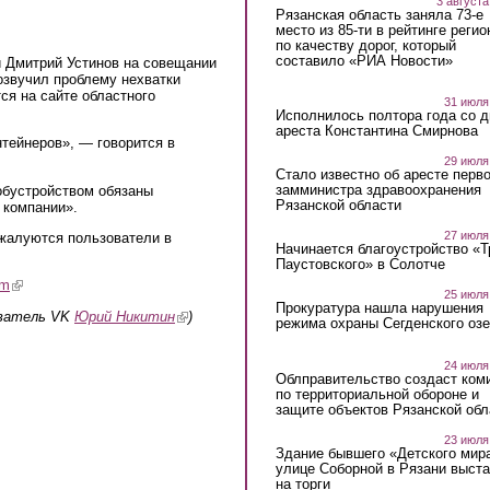
3 августа
Рязанская область заняла 73-е
место из 85-ти в рейтинге регио
по качеству дорог, который
составило «РИА Новости»
и Дмитрий Устинов на совещании
озвучил проблему нехватки
ся на сайте областного
31 июля
Исполнилось полтора года со д
ареста Константина Смирнова
нтейнеров», — говорится в
29 июля
Стало известно об аресте перво
замминистра здравоохранения
обустройством обязаны
Рязанской области
 компании».
27 июля
жалуются пользователи в
Начинается благоустройство «
Паустовского» в Солотче
am
(link is external)
25 июля
Прокуратура нашла нарушения
ователь VK
Юрий Никитин
(link is external)
)
режима охраны Сегденского озе
24 июля
Облправительство создаст ком
по территориальной обороне и
защите объектов Рязанской обл
23 июля
Здание бывшего «Детского мир
улице Соборной в Рязани выст
на торги