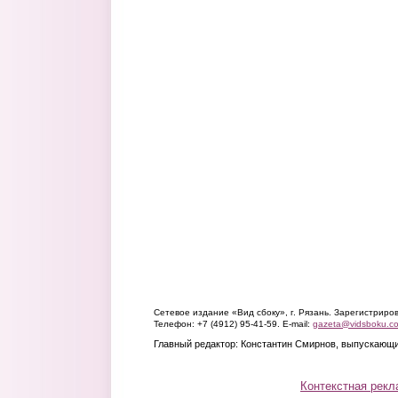
Сетевое издание «Вид сбоку», г. Рязань. Зарегистрир
Телефон: +7 (4912) 95-41-59. E-mail:
gazeta@vidsboku.c
Главный редактор: Константин Смирнов, выпускающи
Контекстная рекл