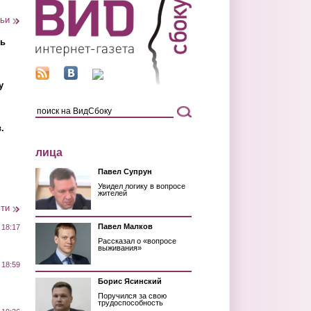
тьи
ть
у
.
лица
Павел Супрун
Увидел логику в вопросе
жителей
сти
Павел Малков
 18:17
Рассказал о «вопросе
выживания»
 18:59
Борис Ясинский
Поручился за свою
трудоспособность