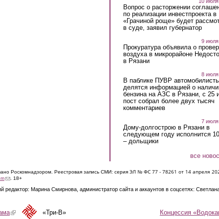
10 июля
Вопрос о расторжении соглаше
по реализации инвестпроекта в
«Грачиной роще» будет рассмо
в суде, заявил губернатор
9 июля
Прокуратура объявила о провер
воздуха в микрорайоне Недост
в Рязани
8 июля
В паблике ПУВР автомобилист
делятся информацией о наличи
бензина на АЗС в Рязани, с 25 
пост собрал более двух тысяч
комментариев
7 июля
Дому-долгострою в Рязани в
следующем году исполнится 10
– дольщики
все ново
ЭЛ № ФС 77 - 7826
1 от 14 апреля 20
овано Роскомнадзором. Реестровая запись СМИ: серия
(link sends e-mail)
om
. 18+
й редактор: Марина Смирнова, администратор сайта и аккаунтов в соцсетях: Светлан
Концессия «Водока
ама
(link is external)
«Три-В»