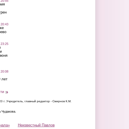
 20:55
ния
трен
 20:43
ке
оево
 23:25
ы
и
июня
 20:08
 лет
сти
20 г.
Учредитель, главный редактор - Смирнов К.М.
а Чудакова.
нала»
Неизвестный Павлов