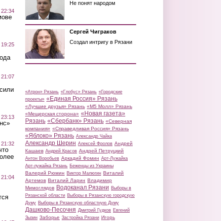
Не понят народом
 22:34
мове
Сергей Чиграков
Создал интригу в Рязани
 19:25
вода
 21:07
осили
«Атрон» Рязань
«Глобус» Рязань
«Городские
«Единая Россия» Рязань
проекты»
«Лучшие друзья» Рязань
«М5 Молл» Рязань
«Новая газета»
«Мещерская сторона»
 23:13
Рязань
«Сбербанк» Рязань
«Северная
нс»
компания»
«Справедливая Россия» Рязань
«Яблоко» Рязань
Александр Чайка
Александр Шерин
 21:32
Андрей
Алексей Фролов
что
Кашаев
Андрей Петруцкий
Андрей Красов
более
Аркадий Фомин
Антон Воробьев
Арт-Лужайка
Арт-лужайка Рязань
Беженцы из Украины
Валерий Рюмин
Виталий
Виктор Малюгин
 21:04
Артемов
Виталий Ларин
Владимир
Водоканал Рязани
Мимоглядов
Выборы в
Рязанской области
Выборы в Рязанскую городскую
тся
Думу
Выборы в Рязанскую областную Думу
Дашково-Песочня
Дмитрий Гудков
Евгений
Заборье
Игорь
Зызин
Застройка Рязани