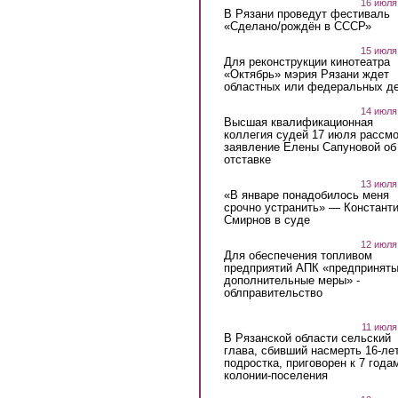
16 июля
В Рязани проведут фестиваль
«Сделано/рождён в СССР»
15 июля
Для реконструкции кинотеатра
«Октябрь» мэрия Рязани ждет
областных или федеральных де
14 июля
Высшая квалификационная
коллегия судей 17 июля рассмо
заявление Елены Сапуновой об
отставке
13 июля
«В январе понадобилось меня
срочно устранить» — Констант
Смирнов в суде
12 июля
Для обеспечения топливом
предприятий АПК «предпринят
дополнительные меры» -
облправительство
11 июля
В Рязанской области сельский
глава, сбивший насмерть 16-ле
подростка, приговорен к 7 года
колонии-поселения