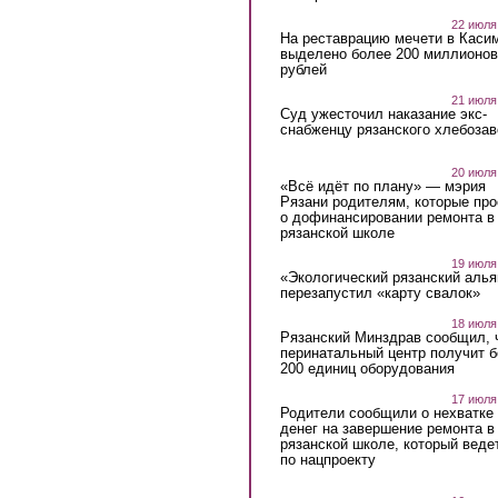
22 июля
На реставрацию мечети в Каси
выделено более 200 миллионов
рублей
21 июля
Суд ужесточил наказание экс-
снабженцу рязанского хлебоза
20 июля
«Всё идёт по плану» — мэрия
Рязани родителям, которые пр
о дофинансировании ремонта в
рязанской школе
19 июля
«Экологический рязанский алья
перезапустил «карту свалок»
18 июля
Рязанский Минздрав сообщил, 
перинатальный центр получит 
200 единиц оборудования
17 июля
Родители сообщили о нехватке
денег на завершение ремонта в
рязанской школе, который веде
по нацпроекту