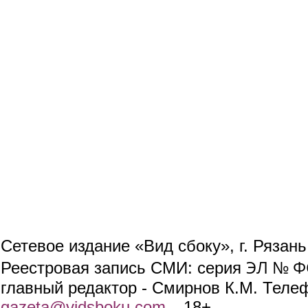
Сетевое издание «Вид сбоку», г. Рязан
ЭЛ № ФС
Реестровая запись СМИ: серия
главный редактор - Смирнов К.М. Телефо
gazeta@vidsboku.com
(link sends e-mail)
. 18+