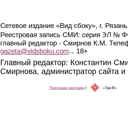
Сетевое издание «Вид сбоку», г. Рязан
ЭЛ № ФС
Реестровая запись СМИ: серия
главный редактор - Смирнов К.М. Телефо
gazeta@vidsboku.com
(link sends e-mail)
. 18+
Главный редактор: Константин См
Смирнова, администратор сайта и 
Поисковая реклама
(link is external)
«Три-В»