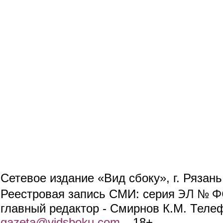
Сетевое издание «Вид сбоку», г. Рязан
ЭЛ № ФС
Реестровая запись СМИ: серия
главный редактор - Смирнов К.М. Телефо
gazeta@vidsboku.com
(link sends e-mail)
. 18+