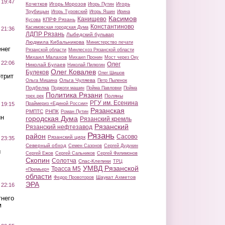
 19:47
Кочетков
Игорь Морозов
Игорь
Игорь Путин
Трубицын
Игорь Туровский
Игорь Яшин
Ирина
Касимов
Канищево
КПРФ Рязань
Кусова
Константиново
Касимовская городская Дума
 21:36
ЛДПР Рязань
Лыбедский бульвар
Людмила Кибальникова
Министерство печати
нег
Рязанской области
Минлесхоз Рязанской области
Михаил Малахов
Михаил Пронин
Мост через Оку
 22:06
Олег
Николай Булаев
Николай Пилюгин
Олег Ковалев
Булеков
Олег Шишов
трит
Ольга Чуляева
Ольга Мишина
Петр Пыленок
Подбелка
Поджоги машин
Пойма Павловки
Пойма
Политика Рязани
Поляны
трех рек
РГУ им. Есенина
Праймериз «Единой России»
 19:15
Рязанская
РМПТС
РНПК
Роман Путин
ин
городская Дума
Рязанский кремль
Рязанский
Рязанский нефтезавод
Рязань
район
Сасово
Рязанский цирк
 23:35
Северный обход
Семен Сазонов
Сергей Дудукин
ы
Сергей Ежов
Сергей Сальников
Сергей Филимонов
Скопин
Солотча
Спас-Клепики
ТРЦ
УМВД Рязанской
Трасса М5
«Премьер»
области
Шаукат Ахметов
Федор Провоторов
ЭРА
 22:16
тнего
м