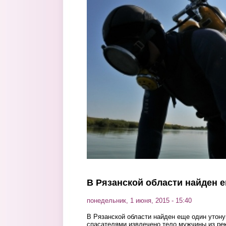
Перейти к основному содержанию
В Рязанской области найден 
понедельник, 1 июня, 2015 - 15:40
В Рязанской области найден еще один утону
спасателями извлечено тело мужчины из рек