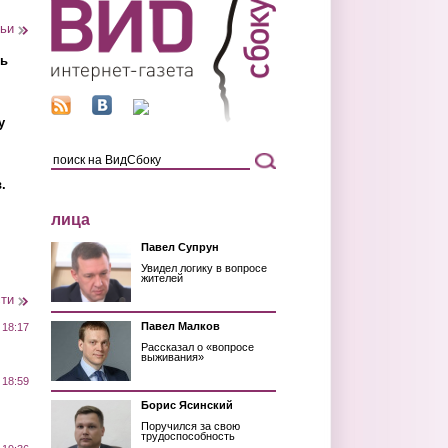
тьи
ть
у
.
лица
Павел Супрун
Увидел логику в вопросе
жителей
сти
Павел Малков
 18:17
Рассказал о «вопросе
выживания»
 18:59
Борис Ясинский
Поручился за свою
трудоспособность