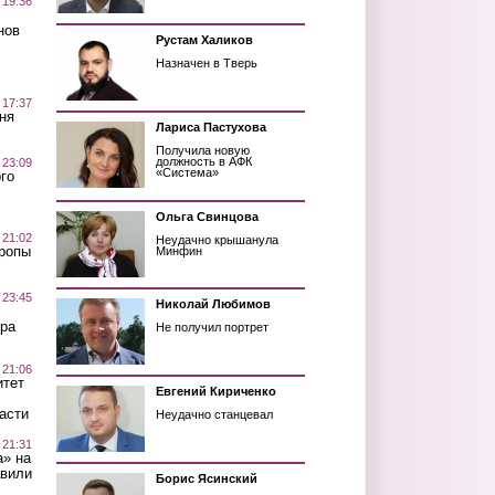
 19:36
нов
Рустам Халиков
Назначен в Тверь
 17:37
ня
Лариса Пастухова
Получила новую
должность в АФК
 23:09
«Система»
го
Ольга Свинцова
 21:02
Неудачно крышанула
Тропы
Минфин
 23:45
Николай Любимов
ра
Не получил портрет
 21:06
итет
Евгений Кириченко
асти
Неудачно станцевал
 21:31
а» на
авили
Борис Ясинский