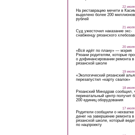
22 июля
На реставрацию мечети в Каси
выделено более 200 миллионов
рублей
21 июля
Суд ужесточил наказание экс-
снабженцу рязанского хлебоза
20 июля
«Всё идёт по плану» — мэрия
Рязани родителям, которые пр
о дофинансировании ремонта в
рязанской школе
19 июля
«Экологический рязанский алья
перезапустил «карту свалок»
18 июля
Рязанский Минздрав сообщил, 
перинатальный центр получит 
200 единиц оборудования
17 июля
Родители сообщили о нехватке
денег на завершение ремонта в
рязанской школе, который веде
по нацпроекту