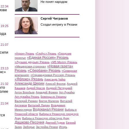
Не понят народом
 22:34
мове
Сергей Чиграков
Создал интригу в Рязани
 19:25
вода
 21:07
осили
«Атрон» Рязань
«Глобус» Рязань
«Городские
«Единая Россия» Рязань
проекты»
«Лучшие друзья» Рязань
«М5 Молл» Рязань
«Новая газета»
«Мещерская сторона»
 23:13
Рязань
«Сбербанк» Рязань
«Северная
нс»
компания»
«Справедливая Россия» Рязань
«Яблоко» Рязань
Александр Чайка
Александр Шерин
 21:32
Андрей
Алексей Фролов
что
Кашаев
Андрей Петруцкий
Андрей Красов
более
Аркадий Фомин
Антон Воробьев
Арт-Лужайка
Арт-лужайка Рязань
Беженцы из Украины
Валерий Рюмин
Виталий
Виктор Малюгин
 21:04
Артемов
Виталий Ларин
Владимир
Водоканал Рязани
Мимоглядов
Выборы в
Рязанской области
Выборы в Рязанскую городскую
тся
Думу
Выборы в Рязанскую областную Думу
Дашково-Песочня
Дмитрий Гудков
Евгений
Заборье
Игорь
Зызин
Застройка Рязани