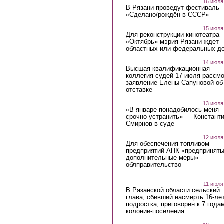
16 июля
В Рязани проведут фестиваль
«Сделано/рождён в СССР»
15 июля
Для реконструкции кинотеатра
«Октябрь» мэрия Рязани ждет
областных или федеральных де
14 июля
Высшая квалификационная
коллегия судей 17 июля рассмо
заявление Елены Сапуновой об
отставке
13 июля
«В январе понадобилось меня
срочно устранить» — Констант
Смирнов в суде
12 июля
Для обеспечения топливом
предприятий АПК «предпринят
дополнительные меры» -
облправительство
11 июля
В Рязанской области сельский
глава, сбивший насмерть 16-ле
подростка, приговорен к 7 года
колонии-поселения