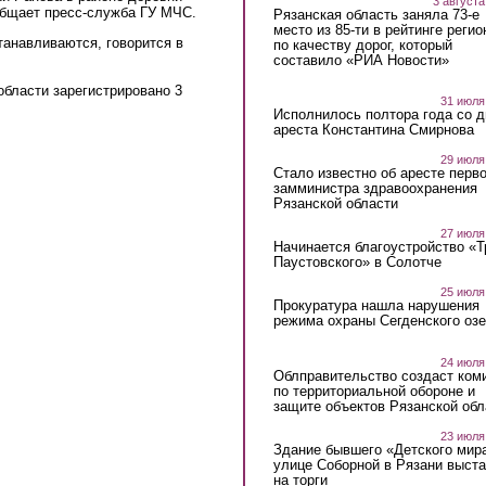
3 августа
общает пресс-служба ГУ МЧС.
Рязанская область заняла 73-е
место из 85-ти в рейтинге регио
танавливаются, говорится в
по качеству дорог, который
составило «РИА Новости»
бласти зарегистрировано 3
31 июля
Исполнилось полтора года со д
ареста Константина Смирнова
29 июля
Стало известно об аресте перво
замминистра здравоохранения
Рязанской области
27 июля
Начинается благоустройство «
Паустовского» в Солотче
25 июля
Прокуратура нашла нарушения
режима охраны Сегденского озе
24 июля
Облправительство создаст ком
по территориальной обороне и
защите объектов Рязанской обл
23 июля
Здание бывшего «Детского мир
улице Соборной в Рязани выст
на торги