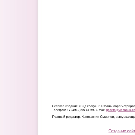
Сетевое издание «Вид сбоку», г. Рязань. Зарегистрир
Телефон: +7 (4912) 95-41-59. E-mail:
gazeta@vidsboku.c
Главный редактор: Константин Смирнов, выпускающи
Создание сай