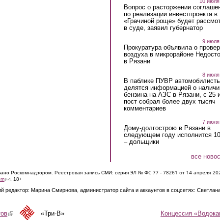
10 июля
Вопрос о расторжении соглаше
по реализации инвестпроекта в
«Грачиной роще» будет рассмо
в суде, заявил губернатор
9 июля
Прокуратура объявила о провер
воздуха в микрорайоне Недост
в Рязани
8 июля
В паблике ПУВР автомобилист
делятся информацией о наличи
бензина на АЗС в Рязани, с 25 
пост собрал более двух тысяч
комментариев
7 июля
Дому-долгострою в Рязани в
следующем году исполнится 10
– дольщики
все ново
ЭЛ № ФС 77 - 7826
1 от 14 апреля 20
овано Роскомнадзором. Реестровая запись СМИ: серия
(link sends e-mail)
om
. 18+
й редактор: Марина Смирнова, администратор сайта и аккаунтов в соцсетях: Светлан
Концессия «Водока
тов
(link is external)
«Три-В»