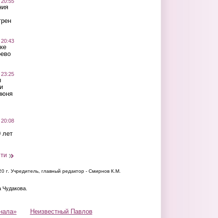
 20:55
ния
трен
 20:43
ке
оево
 23:25
ы
и
июня
 20:08
 лет
сти
20 г.
Учредитель, главный редактор - Смирнов К.М.
а Чудакова.
нала»
Неизвестный Павлов