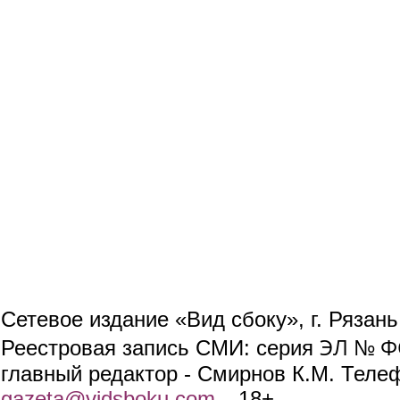
Сетевое издание «Вид сбоку», г. Рязан
ЭЛ № ФС
Реестровая запись СМИ: серия
главный редактор - Смирнов К.М. Телефо
gazeta@vidsboku.com
(link sends e-mail)
. 18+