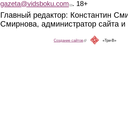
gazeta@vidsboku.com
(link sends e-mail)
. 18+
Главный редактор: Константин См
Смирнова, администратор сайта и 
Создание сайтов
(link is external)
«Три-В»