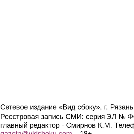
Сетевое издание «Вид сбоку», г. Рязан
ЭЛ № ФС
Реестровая запись СМИ: серия
главный редактор - Смирнов К.М. Телефо
gazeta@vidsboku.com
(link sends e-mail)
. 18+