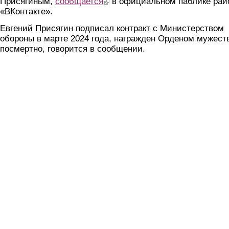
Присягиным,
сообщается
(link is external)
в официальном паблике рай
«ВКонтакте».
Евгений Присягин подписал контракт с Министерством
обороны в марте 2024 года, награжден Орденом мужест
посмертно, говорится в сообщении.