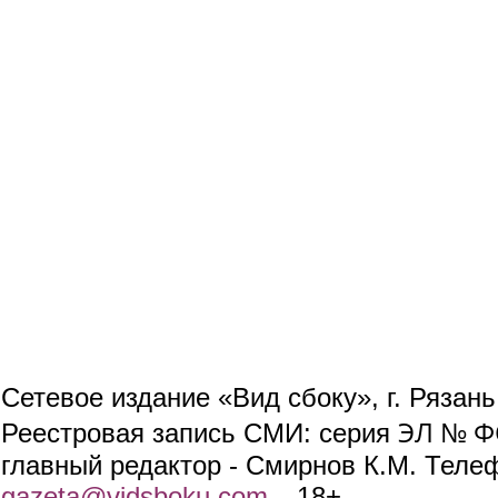
Сетевое издание «Вид сбоку», г. Рязан
ЭЛ № ФС
Реестровая запись СМИ: серия
главный редактор - Смирнов К.М. Телефо
gazeta@vidsboku.com
(link sends e-mail)
. 18+