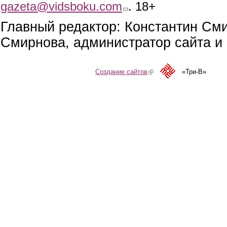
gazeta@vidsboku.com
(link sends e-mail)
. 18+
Главный редактор: Константин См
Смирнова, администратор сайта и 
Создание сайтов
(link is external)
«Три-В»