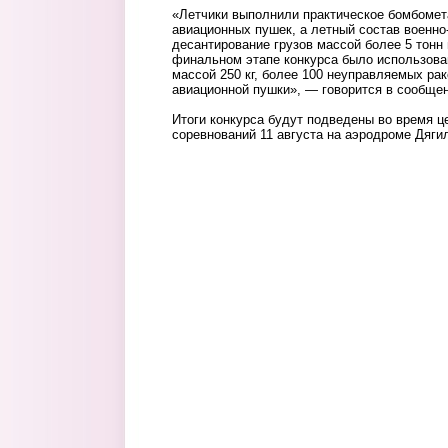
«Летчики выполнили практическое бомбомета
авиационных пушек, а летный состав военно
десантирование грузов массой более 5 тонн
финальном этапе конкурса было использова
массой 250 кг, более 100 неуправляемых ра
авиационной пушки», — говорится в сообще
Итоги конкурса будут подведены во время ц
соревнований 11 августа на аэродроме Дяги