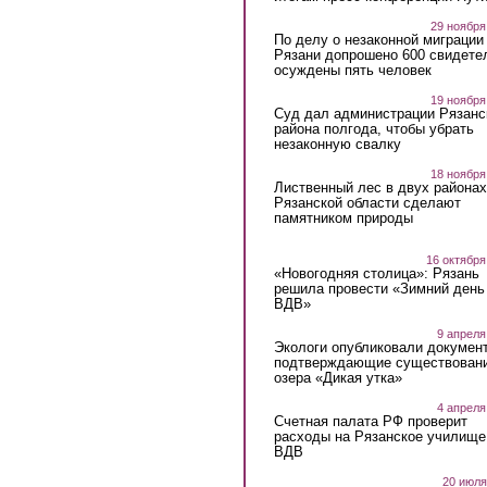
29 ноября
По делу о незаконной миграции
Рязани допрошено 600 свидете
осуждены пять человек
19 ноября
Суд дал администрации Рязанс
района полгода, чтобы убрать
незаконную свалку
18 ноября
Лиственный лес в двух районах
Рязанской области сделают
памятником природы
16 октября
«Новогодняя столица»: Рязань
решила провести «Зимний день
ВДВ»
9 апреля
Экологи опубликовали докумен
подтверждающие существован
озера «Дикая утка»
4 апреля
Счетная палата РФ проверит
расходы на Рязанское училище
ВДВ
20 июля