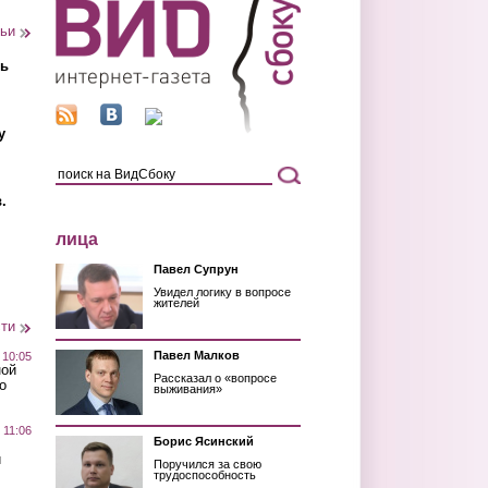
тьи
ть
у
.
лица
Павел Супрун
Увидел логику в вопросе
жителей
сти
Павел Малков
 10:05
ной
Рассказал о «вопросе
о
выживания»
 11:06
Борис Ясинский
й
Поручился за свою
трудоспособность