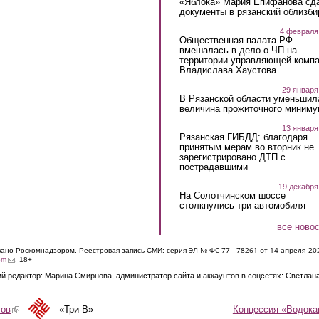
«Яблока» Мария Епифанова сд
документы в рязанский облизби
4 февраля
Общественная палата РФ
вмешалась в дело о ЧП на
территории управляющей комп
Владислава Хаустова
29 января
В Рязанской области уменьшил
величина прожиточного миниму
13 января
Рязанская ГИБДД: благодаря
принятым мерам во вторник не
зарегистрировано ДТП с
пострадавшими
19 декабря
На Солотчинском шоссе
столкнулись три автомобиля
все ново
ЭЛ № ФС 77 - 7826
1 от 14 апреля 20
овано Роскомнадзором. Реестровая запись СМИ: серия
(link sends e-mail)
om
. 18+
й редактор: Марина Смирнова, администратор сайта и аккаунтов в соцсетях: Светлан
Концессия «Водока
тов
(link is external)
«Три-В»