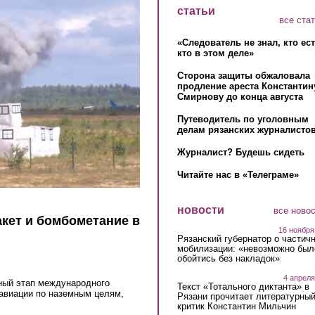
статьи
все ста
«Следователь не знал, кто ес
кто в этом деле»
Сторона защиты обжаловала
продление ареста Константин
Смирнову до конца августа
Путеводитель по уголовным
делам рязанских журналистов
Журналист? Будешь сидеть
Читайте нас в «Телеграме»
новости
все ново
акет и бомбометание в
16 ноября
Рязанский губернатор о частич
мобилизации: «невозможно был
обойтись без накладок»
4 апреля
ный этап международного
Текст «Тотального диктанта» в
 авиации по наземным целям,
Рязани прочитает литературны
критик Константин Мильчин