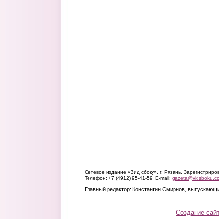
Сетевое издание «Вид сбоку», г. Рязань. Зарегистрир
Телефон: +7 (4912) 95-41-59. E-mail:
gazeta@vidsboku.c
Главный редактор: Константин Смирнов, выпускающи
Создание сай