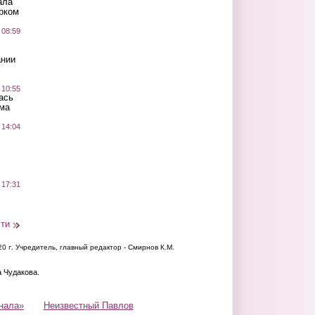
ала
рком
 08:59
ании
 10:55
ась
ма
 14:04
 17:31
сти
20 г.
Учредитель, главный редактор - Смирнов К.М.
а Чудакова.
нала»
Неизвестный Павлов