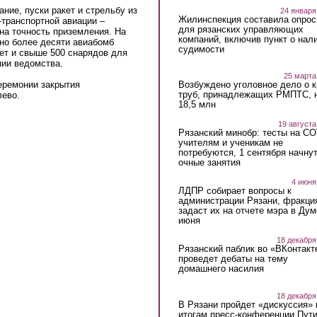
ние, пуски ракет и стрельбу из
24 января
Жилинспекция составила опрос
-транспортной авиации –
для рязанских управляющих
 на точность приземления. На
компаний, включив пункт о нал
но более десяти авиабомб
судимости
кет и свыше 500 снарядов для
нии ведомства.
25 марта
еремонии закрытия
Возбуждено уголовное дело о 
труб, принадлежащих РМПТС, 
лево.
18,5 млн
19 августа
Рязанский минобр: тесты на C
учителям и ученикам не
потребуются, 1 сентября начну
очные занятия
4 июня
ЛДПР собирает вопросы к
администрации Рязани, фракци
задаст их на отчете мэра в Дум
июня
18 декабря
Рязанский паблик во «ВКонтакт
проведет дебаты на тему
домашнего насилия
18 декабря
В Рязани пройдет «дискуссия» 
итогам пресс-конференции Пут