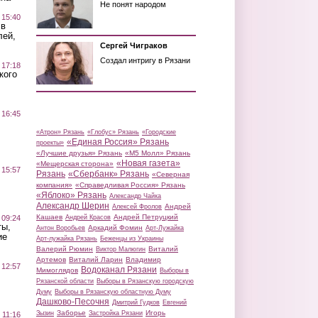
Не понят народом
 15:40
 в
лей,
Сергей Чиграков
Создал интригу в Рязани
 17:18
кого
 16:45
«Атрон» Рязань
«Глобус» Рязань
«Городские
«Единая Россия» Рязань
проекты»
«Лучшие друзья» Рязань
«М5 Молл» Рязань
«Новая газета»
«Мещерская сторона»
 15:57
Рязань
«Сбербанк» Рязань
«Северная
компания»
«Справедливая Россия» Рязань
«Яблоко» Рязань
Александр Чайка
Александр Шерин
Андрей
Алексей Фролов
Кашаев
Андрей Петруцкий
 09:24
Андрей Красов
ты,
Аркадий Фомин
Антон Воробьев
Арт-Лужайка
ие
Арт-лужайка Рязань
Беженцы из Украины
Валерий Рюмин
Виталий
Виктор Малюгин
Артемов
Виталий Ларин
Владимир
 12:57
Водоканал Рязани
Мимоглядов
Выборы в
Рязанской области
Выборы в Рязанскую городскую
Думу
Выборы в Рязанскую областную Думу
Дашково-Песочня
Дмитрий Гудков
Евгений
Заборье
Игорь
Зызин
Застройка Рязани
 11:16