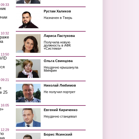
 09:33
ник
Рустам Халиков
ичии
Назначен в Тверь
 10:32
Лариса Пастухова
краже
на
Получила новую
должность в АФК
«Система»
 13:50
OVID
Ольга Свинцова
тся
Неудачно крышанула
Минфин
 09:21
Николай Любимов
я
е 25
Не получил портрет
 16:05
е»
Евгений Кириченко
Неудачно станцевал
 12:29
по
Борис Ясинский
ина