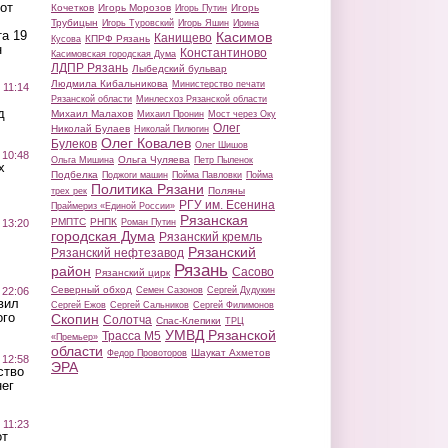
от
Кочетков
Игорь Морозов
Игорь
Игорь Путин
Трубицын
Игорь Туровский
Игорь Яшин
Ирина
а 19
Касимов
Канищево
КПРФ Рязань
Кусова
н
Константиново
Касимовская городская Дума
ЛДПР Рязань
Лыбедский бульвар
Людмила Кибальникова
Министерство печати
 11:14
Рязанской области
Минлесхоз Рязанской области
д
Михаил Малахов
Михаил Пронин
Мост через Оку
Олег
Николай Булаев
Николай Пилюгин
Олег Ковалев
Булеков
Олег Шишов
 10:48
Ольга Чуляева
Ольга Мишина
Петр Пыленок
х
Подбелка
Поджоги машин
Пойма Павловки
Пойма
Политика Рязани
Поляны
трех рек
РГУ им. Есенина
Праймериз «Единой России»
Рязанская
РМПТС
РНПК
Роман Путин
 13:20
городская Дума
Рязанский кремль
Рязанский
Рязанский нефтезавод
Рязань
район
Сасово
Рязанский цирк
Северный обход
Семен Сазонов
Сергей Дудукин
 22:06
вил
Сергей Ежов
Сергей Сальников
Сергей Филимонов
ого
Скопин
Солотча
Спас-Клепики
ТРЦ
УМВД Рязанской
Трасса М5
«Премьер»
области
Шаукат Ахметов
Федор Провоторов
 12:58
ЭРА
ство
ег
 11:23
от