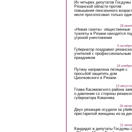
Из четырех депутатов Госдумы 
Рязанской области против
повышения пенсионного возраст
июля проголосовал только оди
28 июня
«Новая газета»: общественные
туалеты в Рязани находятся по
угрозой уничтожения
5 октября
Губернатор поздравил рязански
учителей с профессиональным
праздником
24 ноября
Путину направлена петиция с
просьбой защитить дом
Циолковского в Рязани
13 августа
Глава Касимовского района зая
о давлении со стороны рязанск
губернатора Ковалева
26 июля
Двух рязанцев осудили за убий
престарелой женщины из-за ден
21 июля
Кандидат в депутаты Госдумы 