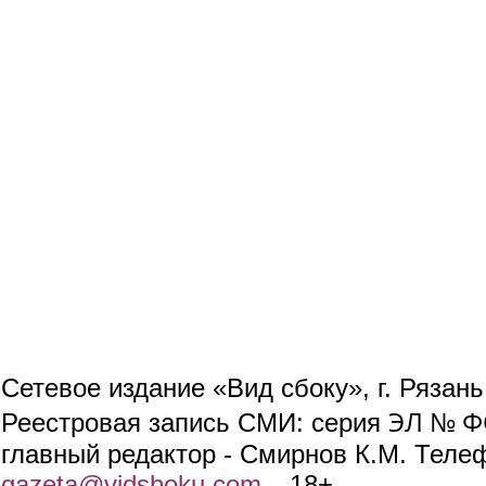
Сетевое издание «Вид сбоку», г. Рязан
ЭЛ № ФС
Реестровая запись СМИ: серия
главный редактор - Смирнов К.М. Телефо
gazeta@vidsboku.com
(link sends e-mail)
. 18+