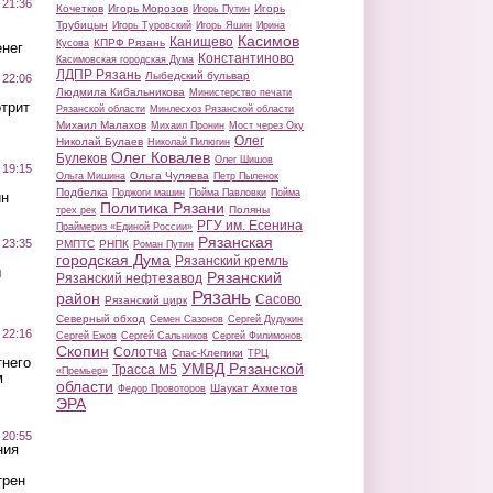
 21:36
Кочетков
Игорь Морозов
Игорь
Игорь Путин
Трубицын
Игорь Туровский
Игорь Яшин
Ирина
Касимов
Канищево
КПРФ Рязань
Кусова
нег
Константиново
Касимовская городская Дума
ЛДПР Рязань
Лыбедский бульвар
 22:06
Людмила Кибальникова
Министерство печати
трит
Рязанской области
Минлесхоз Рязанской области
Михаил Малахов
Михаил Пронин
Мост через Оку
Олег
Николай Булаев
Николай Пилюгин
Олег Ковалев
Булеков
Олег Шишов
 19:15
Ольга Чуляева
Ольга Мишина
Петр Пыленок
Подбелка
Поджоги машин
Пойма Павловки
Пойма
ин
Политика Рязани
Поляны
трех рек
РГУ им. Есенина
Праймериз «Единой России»
Рязанская
 23:35
РМПТС
РНПК
Роман Путин
городская Дума
Рязанский кремль
ы
Рязанский
Рязанский нефтезавод
Рязань
район
Сасово
Рязанский цирк
Северный обход
Семен Сазонов
Сергей Дудукин
 22:16
Сергей Ежов
Сергей Сальников
Сергей Филимонов
Скопин
Солотча
Спас-Клепики
ТРЦ
тнего
УМВД Рязанской
Трасса М5
«Премьер»
м
области
Шаукат Ахметов
Федор Провоторов
ЭРА
 20:55
ния
трен