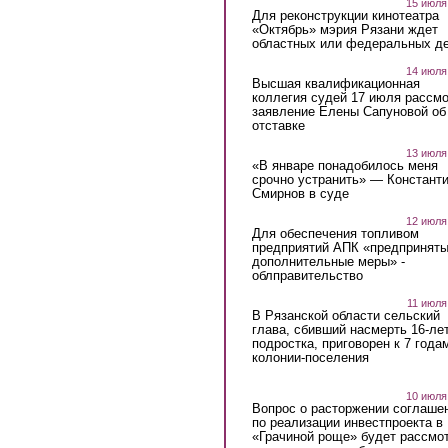
15 июля
Для реконструкции кинотеатра
«Октябрь» мэрия Рязани ждет
областных или федеральных де
14 июля
Высшая квалификационная
коллегия судей 17 июля рассмо
заявление Елены Сапуновой об
отставке
13 июля
«В январе понадобилось меня
срочно устранить» — Констант
Смирнов в суде
12 июля
Для обеспечения топливом
предприятий АПК «предпринят
дополнительные меры» -
облправительство
11 июля
В Рязанской области сельский
глава, сбивший насмерть 16-ле
подростка, приговорен к 7 года
колонии-поселения
10 июля
Вопрос о расторжении соглаше
по реализации инвестпроекта в
«Грачиной роще» будет рассмо