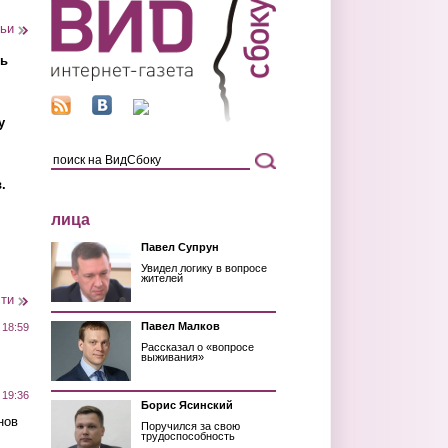
тьи
ть
у
.
лица
Павел Супрун
Увидел логику в вопросе
жителей
сти
Павел Малков
 18:59
Рассказал о «вопросе
выживания»
 19:36
Борис Ясинский
нов
Поручился за свою
трудоспособность