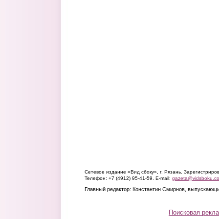
Сетевое издание «Вид сбоку», г. Рязань. Зарегистрир
Телефон: +7 (4912) 95-41-59. E-mail:
gazeta@vidsboku.c
Главный редактор: Константин Смирнов, выпускающи
Поисковая рекл