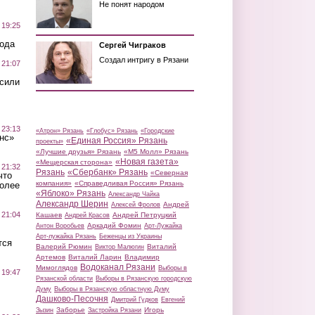
Не понят народом
 19:25
вода
Сергей Чиграков
Создал интригу в Рязани
 21:07
осили
 23:13
«Атрон» Рязань
«Глобус» Рязань
«Городские
нс»
«Единая Россия» Рязань
проекты»
«Лучшие друзья» Рязань
«М5 Молл» Рязань
«Новая газета»
«Мещерская сторона»
 21:32
Рязань
«Сбербанк» Рязань
«Северная
что
компания»
«Справедливая Россия» Рязань
более
«Яблоко» Рязань
Александр Чайка
Александр Шерин
Андрей
Алексей Фролов
 21:04
Кашаев
Андрей Петруцкий
Андрей Красов
Аркадий Фомин
Антон Воробьев
Арт-Лужайка
Арт-лужайка Рязань
Беженцы из Украины
тся
Валерий Рюмин
Виталий
Виктор Малюгин
Артемов
Виталий Ларин
Владимир
Водоканал Рязани
Мимоглядов
Выборы в
 19:47
Рязанской области
Выборы в Рязанскую городскую
Думу
Выборы в Рязанскую областную Думу
Дашково-Песочня
Дмитрий Гудков
Евгений
Заборье
Игорь
Зызин
Застройка Рязани