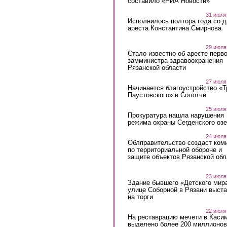
составило «РИА Новости»
31 июля
Исполнилось полтора года со д
ареста Константина Смирнова
29 июля
Стало известно об аресте перво
замминистра здравоохранения
Рязанской области
27 июля
Начинается благоустройство «
Паустовского» в Солотче
25 июля
Прокуратура нашла нарушения
режима охраны Сегденского озе
24 июля
Облправительство создаст ком
по территориальной обороне и
защите объектов Рязанской обл
23 июля
Здание бывшего «Детского мир
улице Соборной в Рязани выст
на торги
22 июля
На реставрацию мечети в Каси
выделено более 200 миллионов