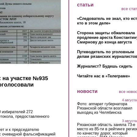
статьи
все ста
«Следователь не знал, кто ес
кто в этом деле»
Сторона защиты обжаловала
продление ареста Константин
Смирнову до конца августа
Путеводитель по уголовным
делам рязанских журналистов
Журналист? Будешь сидеть
Читайте нас в «Телеграме»
 на участке №935
оголосовали
новости
все ново
4 августа
Фото: аппарат губернатора
Рязанской области возглавил
0 избирателей 272
выходец из Челябинска
токола, предоставленного
3 августа
Рязанская область заняла 73-е
место из 85-ти в рейтинге регио
ет и к председателю
по качеству дорог, который
с очевидной фальсификацией