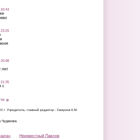
 20:43
ке
оево
 23:25
ы
и
июня
 20:08
 лет
 21:35
 с
сти
20 г.
Учредитель, главный редактор - Смирнов К.М.
а Чудакова.
нала»
Неизвестный Павлов