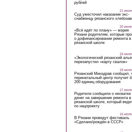
рублей
21 июля
Суд ужесточил наказание экс-
снабженцу рязанского хлебоза
20 июля
«Всё идёт по плану» — мэрия
Рязани родителям, которые пр
о дофинансировании ремонта в
рязанской школе
19 июля
«Экологический рязанский алья
перезапустил «карту свалок»
18 июля
Рязанский Минздрав сообщил, 
перинатальный центр получит 
200 единиц оборудования
17 июля
Родители сообщили о нехватке
денег на завершение ремонта в
рязанской школе, который веде
по нацпроекту
16 июля
В Рязани проведут фестиваль
«Сделано/рождён в СССР»