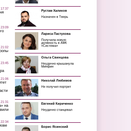
 17:37
Рустам Халиков
ня
Назначен в Тверь
 23:09
го
Лариса Пастухова
Получила новую
должность в АФК
«Система»
 21:02
Тропы
Ольга Свинцова
 23:45
Неудачно крышанула
Минфин
ра
 21:06
Николай Любимов
итет
Не получил портрет
асти
 21:31
Евгений Кириченко
а» на
авили
Неудачно станцевал
 22:34
мове
Борис Ясинский