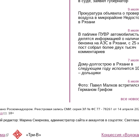
в суде, заявил губернатор
9 июля
Прокуратура объявила о провер
воздуха в микрорайоне Недост
в Рязани
8 июля
В паблике ПУВР автомобилист
делятся информацией о наличи
бензина на АЗС в Рязани, с 25 
пост собрал более двух тысяч
комментариев
7 июля
Дому-долгострою в Рязани в
следующем году исполнится 10
– дольщики
6 июля
Фото: Павел Малков встретился
Германом Грефом
все ново
ЭЛ № ФС 77 - 7826
1 от 14 апреля 20
овано Роскомнадзором. Реестровая запись СМИ: серия
(link sends e-mail)
om
. 18+
й редактор: Марина Смирнова, администратор сайта и аккаунтов в соцсетях: Светлан
Концессия «Водока
ама
(link is external)
«Три-В»