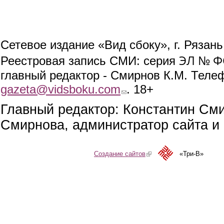
Сетевое издание «Вид сбоку», г. Рязан
ЭЛ № ФС
Реестровая запись СМИ: серия
главный редактор - Смирнов К.М. Телефо
gazeta@vidsboku.com
(link sends e-mail)
. 18+
Главный редактор: Константин См
Смирнова, администратор сайта и 
Создание сайтов
(link is external)
«Три-В»