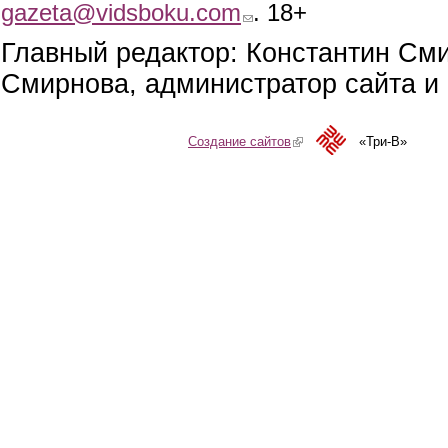
gazeta@vidsboku.com
(link sends e-mail)
. 18+
Главный редактор: Константин См
Смирнова, администратор сайта и 
Создание сайтов
(link is external)
«Три-В»