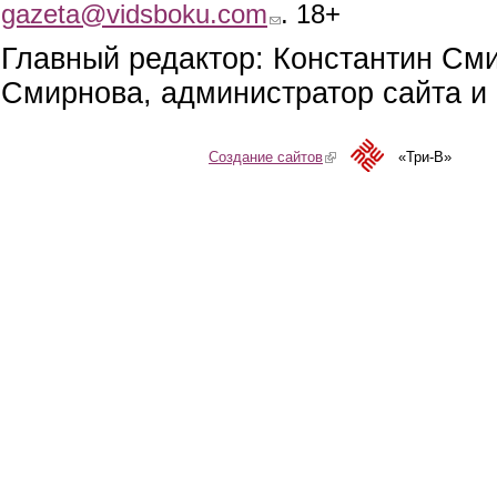
gazeta@vidsboku.com
(link sends e-mail)
. 18+
Главный редактор: Константин См
Смирнова, администратор сайта и 
Создание сайтов
(link is external)
«Три-В»