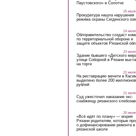
Паустовского» в Солотче
25 июля
Прокуратура нашла нарушения
режима охраны Сегденского озе
24 июля
Облправительство создаст ком
по территориальной обороне и
защите объектов Рязанской обл
23 июля
Здание бывшего «Детского мир
улице Соборной в Рязани выст
на торги
22 июля
На реставрацию мечети в Каси
выделено более 200 миллионов
рублей
21 июля
Суд ужесточил наказание экс-
снабженцу рязанского хлебоза
20 июля
«Всё идёт по плану» — мэрия
Рязани родителям, которые пр
о дофинансировании ремонта в
рязанской школе