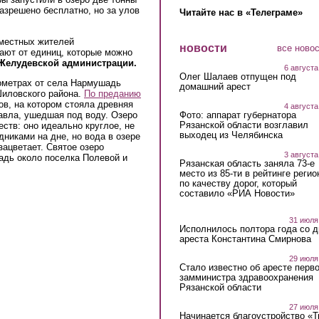
азрешено бесплатно, но за улов
Читайте нас в «Телеграме»
 местных жителей
новости
все ново
ют от единиц, которые можно
 Желудевской администрации.
6 августа
Олег Шалаев отпущен под
лометрах от села Нармушадь
домашний арест
Шиловского района.
По преданию
ов, на котором стояла древняя
4 августа
Фото: аппарат губернатора
авла, ушедшая под воду. Озеро
Рязанской области возглавил
ств: оно идеально круглое, не
выходец из Челябинска
дниками на дне, но вода в озере
зацветает. Святое озеро
3 августа
адь около поселка Полевой и
Рязанская область заняла 73-е
место из 85-ти в рейтинге регио
по качеству дорог, который
составило «РИА Новости»
31 июля
Исполнилось полтора года со д
ареста Константина Смирнова
29 июля
Стало известно об аресте перво
замминистра здравоохранения
Рязанской области
27 июля
Начинается благоустройство «