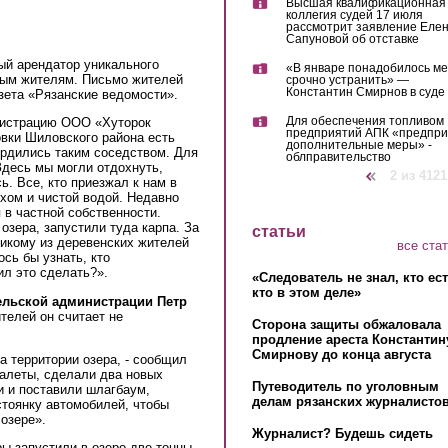
Высшая квалификационная
коллегия судей 17 июля
рассмотрит заявление Еле
Сапуновой об отставке
ый арендатор уникального
«В январе понадобилось м
тным жителям. Письмо жителей
срочно устранить» —
Константин Смирнов в суде
зета «Рязанские ведомости».
Для обеспечения топливом
нистрацию ООО «Хуторок
предприятий АПК «предпр
вки Шиловского района есть
дополнительные меры» -
ордились таким соседством. Для
облправительство
Здесь мы могли отдохнуть,
‹ предыдущая
2 из 4121
ь. Все, кто приезжал к нам в
хом и чистой водой. Недавно
 в частной собственности.
озера, запустили туда карпа. За
статьи
никому из деревенских жителей
все ста
ось бы узнать, кто
ил это сделать?».
«Следователь не знал, кто ес
кто в этом деле»
ельской администрации Петр
телей он считает не
Сторона защиты обжаловала
продление ареста Константин
Смирнову до конца августа
а территории озера, - сообщил
уалеты, сделали два новых
Путеводитель по уголовным
и и поставили шлагбаум,
делам рязанских журналистов
тоянку автомобилей, чтобы
озере».
Журналист? Будешь сидеть
ры запустили в озеро две тонны