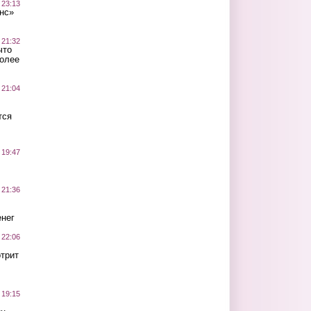
 23:13
нс»
 21:32
что
более
 21:04
тся
 19:47
 21:36
нег
 22:06
трит
 19:15