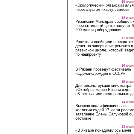
19 июля
«Экологический рязанский алья
перезапустил «карту свалок»
18 июля
Рязанский Минздрав сообщил, 
перинатальный центр получит 
200 единиц оборудования
17 июля
Родители сообщили о нехватке
денег на завершение ремонта в
рязанской школе, который веде
по нацпроекту
16 июля
В Рязани проведут фестиваль
«Сделано/рождён в СССР»
15 июля
Для реконструкции кинотеатра
«Октябрь» мэрия Рязани ждет
областных или федеральных де
14 июля
Высшая квалификационная
коллегия судей 17 июля рассмо
заявление Елены Сапуновой об
отставке
13 июля
«В январе понадобилось меня