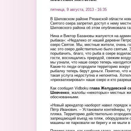
пятница, 9 августа, 2013 - 16:35
В Шиловском районе Рязанской области нов
Святого озера запретил доступ к нему мес
Шиловского района об этом опубликовала га
Нина и Виктор Базановы жалуются на адми
рыбака»: «Недалеко от нашей деревни Петро
озеро Святое. Мы, местные жители, очень г
нас это озеро действительно было святым. 
порыбачить, благо, что рыба в озере водилас
гости, восхищались природой, свежим возду
мы узнали, что наше озеро теперь находится
Какие-то люди огородили территорию вокруг 
рыбалку теперь берут деньги. Понятно, что 
такая услуга недоступна и непонятна. Хотел
«прихватизировал» наше озеро и кто разреш
Как сообщил Vidboku
глава Желудевской с
Шевченко
, жалобы «некоторых» местных жи
обоснованными.
«Новый арендатор наоборот навел порядок н
Пётр Иванович. – Установили контейнеры, т
пляжа. Территорию действительно огородил
запрещающий въезд на пляж, оборудовали с
машины не парковали ни берегу и не мыли в 
Помимо этого, как сообщил глава, арендато