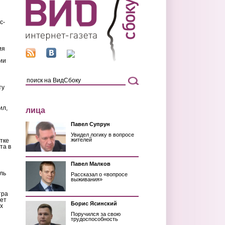
с-
ия
ии
ту
ил,
лица
Павел Супрун
Увидел логику в вопросе
жителей
тке
та в
Павел Малков
ль
Рассказал о «вопросе
выживания»
тра
ет
Борис Ясинский
х
Поручился за свою
трудоспособность