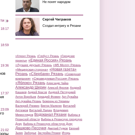
Не понят народом
Сергей Чиграков
сти
Создал интригу в Рязани
 18:17
 18:59
«Атрон» Рязань
«Глобус» Рязань
«Городские
«Единая Россия» Рязань
проекты»
«Лучшие друзья» Рязань
«М5 Молл» Рязань
 19:36
«Новая газета»
«Мещерская сторона»
нов
Рязань
«Сбербанк» Рязань
«Северная
компания»
«Справедливая Россия» Рязань
«Яблоко» Рязань
Александр Чайка
Александр Шерин
Андрей
Алексей Фролов
Кашаев
Андрей Петруцкий
Андрей Красов
 17:37
ня
Аркадий Фомин
Антон Воробьев
Арт-Лужайка
Арт-лужайка Рязань
Беженцы из Украины
Валерий Рюмин
Виталий
Виктор Малюгин
 23:09
Артемов
Виталий Ларин
Владимир
го
Водоканал Рязани
Мимоглядов
Выборы в
Рязанской области
Выборы в Рязанскую городскую
Думу
Выборы в Рязанскую областную Думу
Дашково-Песочня
Дмитрий Гудков
Евгений
 21:02
Заборье
Игорь
Зызин
Застройка Рязани
Тропы