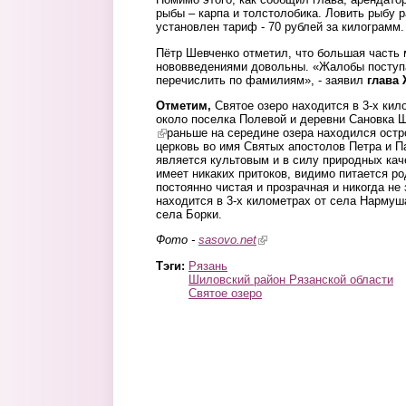
рыбы – карпа и толстолобика. Ловить рыбу р
установлен тариф - 70 рублей за килограмм.
Пётр Шевченко отметил, что большая часть
нововведениями довольны. «Жалобы поступа
перечислить по фамилиям», - заявил
глава
Отметим,
Святое озеро находится в 3-х ки
около поселка Полевой и деревни Сановка 
(link is external)
раньше на середине озера находился остр
церковь во имя Святых апостолов Петра и П
является культовым и в силу природных каче
имеет никаких притоков, видимо питается ро
постоянно чистая и прозрачная и никогда не 
находится в 3-х километрах от села Нармуш
села Борки.
Фото -
sasovo.net
(link is external)
Тэги:
Рязань
Шиловский район Рязанской области
Святое озеро