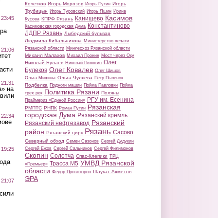
Кочетков
Игорь Морозов
Игорь
Игорь Путин
Трубицын
Игорь Туровский
Игорь Яшин
Ирина
Касимов
Канищево
 23:45
КПРФ Рязань
Кусова
Константиново
Касимовская городская Дума
ра
ЛДПР Рязань
Лыбедский бульвар
Людмила Кибальникова
Министерство печати
Рязанской области
Минлесхоз Рязанской области
 21:06
итет
Михаил Малахов
Михаил Пронин
Мост через Оку
Олег
Николай Булаев
Николай Пилюгин
Олег Ковалев
асти
Булеков
Олег Шишов
Ольга Чуляева
Ольга Мишина
Петр Пыленок
 21:31
Подбелка
Поджоги машин
Пойма Павловки
Пойма
а» на
Политика Рязани
Поляны
трех рек
авили
РГУ им. Есенина
Праймериз «Единой России»
Рязанская
РМПТС
РНПК
Роман Путин
городская Дума
Рязанский кремль
 22:34
мове
Рязанский
Рязанский нефтезавод
Рязань
район
Сасово
Рязанский цирк
Северный обход
Семен Сазонов
Сергей Дудукин
Сергей Ежов
Сергей Сальников
Сергей Филимонов
 19:25
Скопин
Солотча
Спас-Клепики
ТРЦ
вода
УМВД Рязанской
Трасса М5
«Премьер»
области
Шаукат Ахметов
Федор Провоторов
ЭРА
 21:07
осили