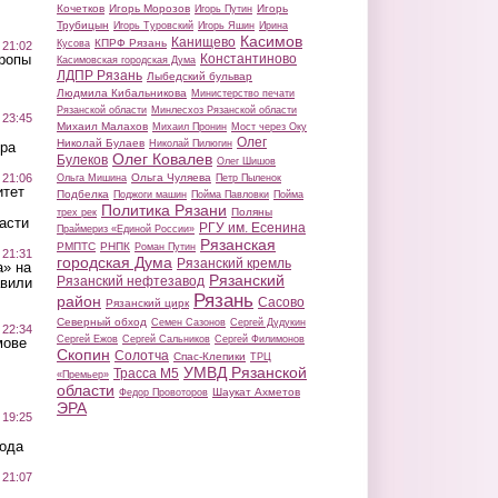
Кочетков
Игорь Морозов
Игорь
Игорь Путин
Трубицын
Игорь Туровский
Игорь Яшин
Ирина
Касимов
Канищево
КПРФ Рязань
Кусова
 21:02
Константиново
Тропы
Касимовская городская Дума
ЛДПР Рязань
Лыбедский бульвар
Людмила Кибальникова
Министерство печати
Рязанской области
Минлесхоз Рязанской области
 23:45
Михаил Малахов
Михаил Пронин
Мост через Оку
Олег
Николай Булаев
Николай Пилюгин
ра
Олег Ковалев
Булеков
Олег Шишов
Ольга Чуляева
 21:06
Ольга Мишина
Петр Пыленок
итет
Подбелка
Поджоги машин
Пойма Павловки
Пойма
Политика Рязани
Поляны
трех рек
асти
РГУ им. Есенина
Праймериз «Единой России»
Рязанская
РМПТС
РНПК
Роман Путин
 21:31
городская Дума
Рязанский кремль
а» на
Рязанский
Рязанский нефтезавод
авили
Рязань
район
Сасово
Рязанский цирк
Северный обход
Семен Сазонов
Сергей Дудукин
 22:34
Сергей Ежов
Сергей Сальников
Сергей Филимонов
мове
Скопин
Солотча
Спас-Клепики
ТРЦ
УМВД Рязанской
Трасса М5
«Премьер»
области
Шаукат Ахметов
Федор Провоторов
ЭРА
 19:25
вода
 21:07