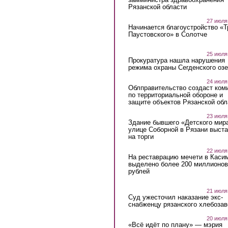
Рязанской области
27 июля
Начинается благоустройство «
Паустовского» в Солотче
25 июля
Прокуратура нашла нарушения
режима охраны Сегденского озе
24 июля
Облправительство создаст ком
по территориальной обороне и
защите объектов Рязанской обл
23 июля
Здание бывшего «Детского мир
улице Соборной в Рязани выст
на торги
22 июля
На реставрацию мечети в Каси
выделено более 200 миллионов
рублей
21 июля
Суд ужесточил наказание экс-
снабженцу рязанского хлебоза
20 июля
«Всё идёт по плану» — мэрия