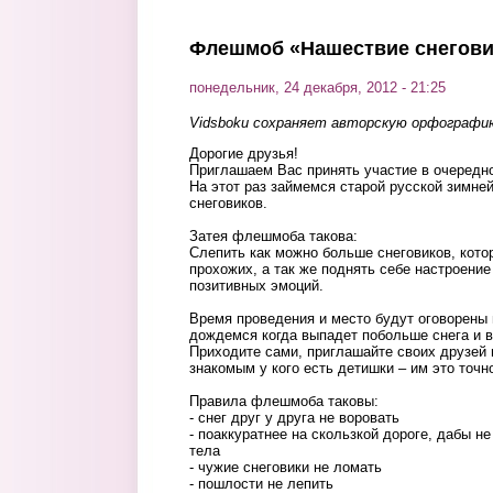
Перейти к основному содержанию
Флешмоб «Нашествие снегови
понедельник, 24 декабря, 2012 - 21:25
Vidsboku сохраняет авторскую орфографи
Дорогие друзья!
Приглашаем Вас принять участие в очеред
На этот раз займемся старой русской зимне
снеговиков.
Затея флешмоба такова:
Слепить как можно больше снеговиков, кото
прохожих, а так же поднять себе настроени
позитивных эмоций.
Время проведения и место будут оговорены 
дождемся когда выпадет побольше снега и в
Приходите сами, приглашайте своих друзей 
знакомым у кого есть детишки – им это точн
Правила флешмоба таковы:
- снег друг у друга не воровать
- поаккуратнее на скользкой дороге, дабы н
тела
- чужие снеговики не ломать
- пошлости не лепить