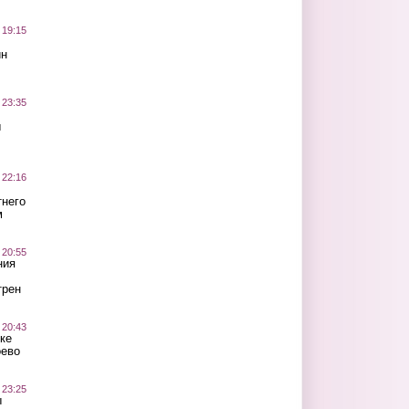
 19:15
ин
 23:35
ы
 22:16
тнего
м
 20:55
ния
трен
 20:43
ке
оево
 23:25
ы