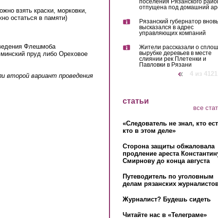
поселения Рязанского райо
отпущена под домашний ар
ожно взять краски, морковки,
но остаться в памяти)
Рязанский губернатор внов
высказался в адрес
управляющих компаний
оведения Флешмоба
Жители рассказали о спло
вырубке деревьев в месте
инский пруд либо Ореховое
слиянии рек Плетенки и
Павловки в Рязани
‹ предыдущая
4 из 4121
ли второй вариант проведения
статьи
ernal)
все ста
«Следователь не знал, кто ес
кто в этом деле»
Сторона защиты обжаловала
продление ареста Константин
Смирнову до конца августа
Путеводитель по уголовным
делам рязанских журналистов
Журналист? Будешь сидеть
Читайте нас в «Телеграме»