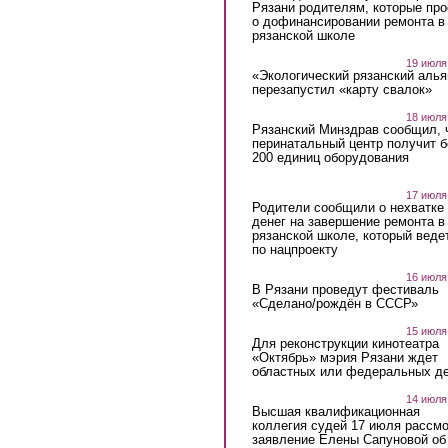
Рязани родителям, которые пр
о дофинансировании ремонта в
рязанской школе
19 июля
«Экологический рязанский алья
перезапустил «карту свалок»
18 июля
Рязанский Минздрав сообщил, 
перинатальный центр получит 
200 единиц оборудования
17 июля
Родители сообщили о нехватке
денег на завершение ремонта в
рязанской школе, который веде
по нацпроекту
16 июля
В Рязани проведут фестиваль
«Сделано/рождён в СССР»
15 июля
Для реконструкции кинотеатра
«Октябрь» мэрия Рязани ждет
областных или федеральных де
14 июля
Высшая квалификационная
коллегия судей 17 июля рассмо
заявление Елены Сапуновой об