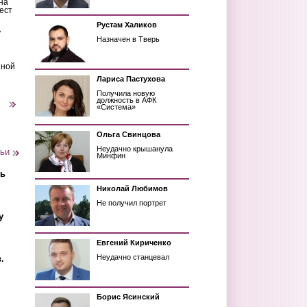
на
ест
Рустам Халиков
ь
Назначен в Тверь
шной
Лариса Пастухова
Получила новую
должность в АФК
следующая ›
«Система»
Ольга Свинцова
Неудачно крышанула
тьи
Минфин
ть
Николай Любимов
Не получил портрет
у
Евгений Кириченко
Неудачно станцевал
.
Борис Ясинский