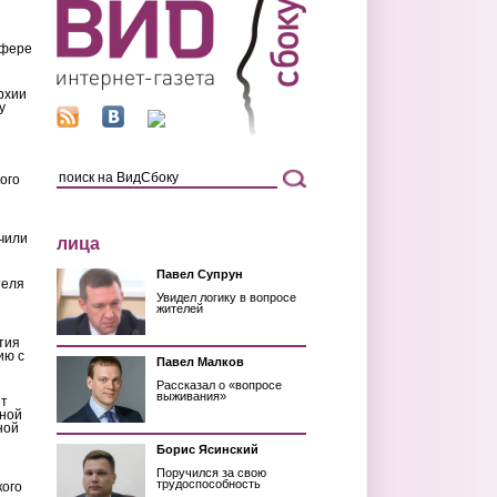
сфере
рхии
у
ого
чили
лица
Павел Супрун
теля
Увидел логику в вопросе
жителей
тия
ию с
Павел Малков
Рассказал о «вопросе
выживания»
ет
мной
ной
Борис Ясинский
Поручился за свою
трудоспособность
кого