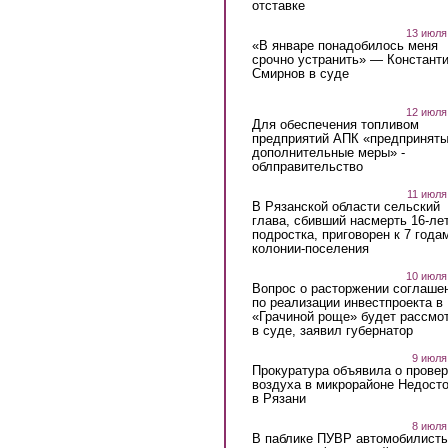
отставке
13 июля
«В январе понадобилось меня
срочно устранить» — Констант
Смирнов в суде
12 июля
Для обеспечения топливом
предприятий АПК «предпринят
дополнительные меры» -
облправительство
11 июля
В Рязанской области сельский
глава, сбивший насмерть 16-ле
подростка, приговорен к 7 года
колонии-поселения
10 июля
Вопрос о расторжении соглаше
по реализации инвестпроекта в
«Грачиной роще» будет рассмо
в суде, заявил губернатор
9 июля
Прокуратура объявила о провер
воздуха в микрорайоне Недост
в Рязани
8 июля
В паблике ПУВР автомобилист