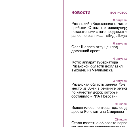
новости
все ново
8 августа
Рязанский «Водоканал» отчита
прибыли. О том, как манипулир
показателями этого предприяти
ранее не раз писал «Вид сбоку
6 августа
Олег Шалаев отпущен под
домашний арест
4 августа
Фото: аппарат губернатора
Рязанской области возглавил
выходец из Челябинска
3 августа
Рязанская область заняла 73-е
место из 85-ти в рейтинге регио
по качеству дорог, который
составило «РИА Новости»
31 июля
Исполнилось полтора года со д
ареста Константина Смирнова
29 июля
Стало известно об аресте перво
замминистра здравоохранения