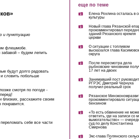
еще по теме
ков»
Елена Рохлина осталась в 
культуры
Новый глава Рязанской епа
прокомментировал передач
зданий Рязанского кремля
ю и пунктуацию
церкви
О ситуации с топливом
ном флешмобе.
высказался глава Касимовск
й забавой – будем лепить
округа
После пересмотра дела
рыбновские чиновники полу
17 лет на двоих
рые будут долго радовать
е и словить побольше
Занимавший пост руководи
РГРЭС Дмитрий Чернуха
получил реальный срок
позже смотря по погоде -
перед!
Рязанское Минэкономразви
и близких, расскажите своим
прокомментировало ситуац
бензином
о понравится.
«То есть обвинение не мож
ответить, где на записи со 
вымогательство» — очеред
е переломать себе все части
суд по делу Константина
Смирнова
Экс-глава Полянского сельс