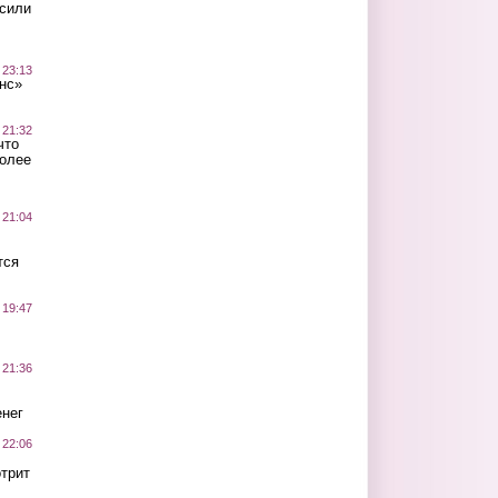
осили
 23:13
нс»
 21:32
что
более
 21:04
тся
 19:47
 21:36
нег
 22:06
трит