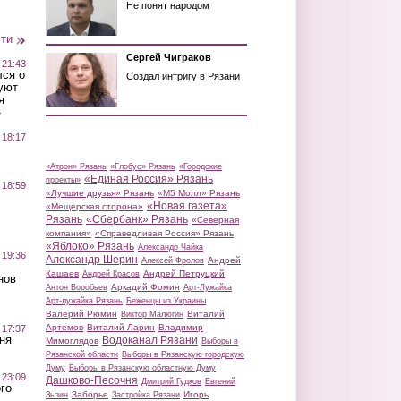
Не понят народом
сти
Сергей Чиграков
 21:43
лся о
Создал интригу в Рязани
уют
я
»
 18:17
«Атрон» Рязань
«Глобус» Рязань
«Городские
«Единая Россия» Рязань
проекты»
 18:59
«Лучшие друзья» Рязань
«М5 Молл» Рязань
«Новая газета»
«Мещерская сторона»
Рязань
«Сбербанк» Рязань
«Северная
компания»
«Справедливая Россия» Рязань
«Яблоко» Рязань
Александр Чайка
 19:36
Александр Шерин
Андрей
Алексей Фролов
Кашаев
Андрей Петруцкий
Андрей Красов
нов
Аркадий Фомин
Антон Воробьев
Арт-Лужайка
Арт-лужайка Рязань
Беженцы из Украины
Валерий Рюмин
Виталий
Виктор Малюгин
Артемов
Виталий Ларин
Владимир
 17:37
ня
Водоканал Рязани
Мимоглядов
Выборы в
Рязанской области
Выборы в Рязанскую городскую
Думу
Выборы в Рязанскую областную Думу
 23:09
Дашково-Песочня
Дмитрий Гудков
Евгений
го
Заборье
Игорь
Зызин
Застройка Рязани