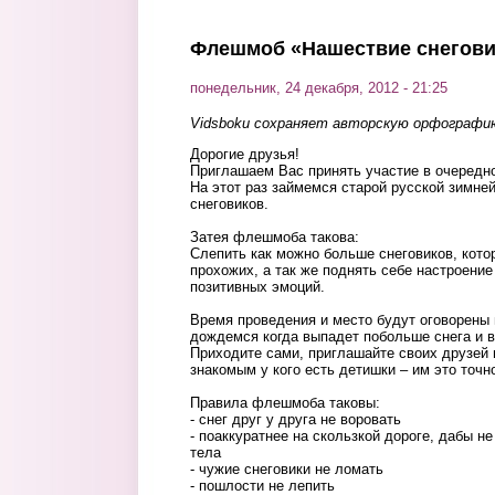
Перейти к основному содержанию
Флешмоб «Нашествие снегови
понедельник, 24 декабря, 2012 - 21:25
Vidsboku сохраняет авторскую орфографи
Дорогие друзья!
Приглашаем Вас принять участие в очеред
На этот раз займемся старой русской зимне
снеговиков.
Затея флешмоба такова:
Слепить как можно больше снеговиков, кото
прохожих, а так же поднять себе настроени
позитивных эмоций.
Время проведения и место будут оговорены 
дождемся когда выпадет побольше снега и в
Приходите сами, приглашайте своих друзей 
знакомым у кого есть детишки – им это точн
Правила флешмоба таковы:
- снег друг у друга не воровать
- поаккуратнее на скользкой дороге, дабы н
тела
- чужие снеговики не ломать
- пошлости не лепить