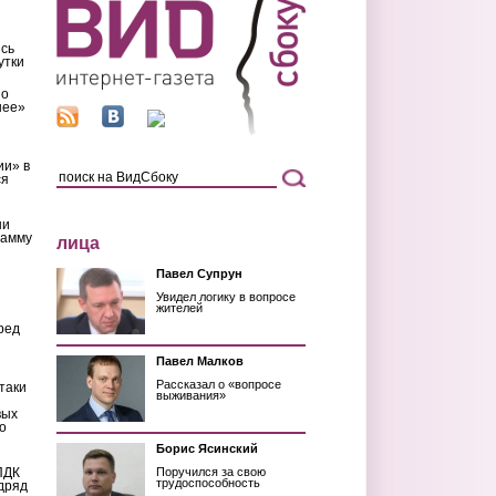
сь
утки
 о
шее»
ии» в
ся
ни
рамму
лица
Павел Супрун
Увидел логику в вопросе
жителей
ред
Павел Малков
Рассказал о «вопросе
таки
выживания»
вых
о
Борис Ясинский
ПДК
Поручился за свою
трудоспособность
дряд