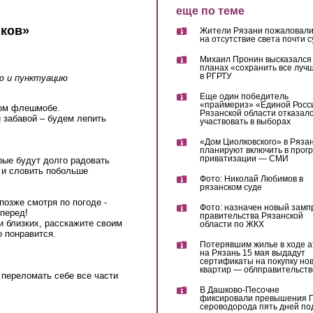
еще по теме
ков»
Жители Рязани пожаловали
на отсутствие света почти с
Михаил Пронин высказался
планах «сохранить все луч
в РГРТУ
ю и пунктуацию
Еще один победитель
«праймериз» «Единой Росс
ном флешмобе.
Рязанской области отказал
й забавой – будем лепить
участвовать в выборах
«Дом Циолковского» в Ряза
планируют включить в прог
приватизации — СМИ
рые будут долго радовать
е и словить побольше
Фото: Николай Любимов в
рязанском суде
позже смотря по погоде -
Фото: назначен новый замп
перед!
правительства Рязанской
и близких, расскажите своим
области по ЖКХ
о понравится.
Потерявшим жилье в ходе а
на Рязань 15 мая выдадут
сертификаты на покупку но
квартир — облправительств
е переломать себе все части
В Дашково-Песочне
фиксировали превышения 
сероводорода пять дней по