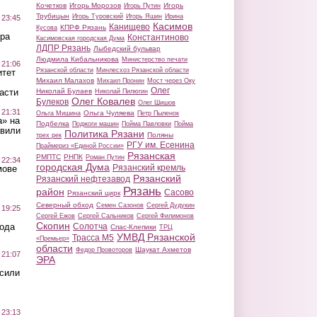
Кочетков
Игорь Морозов
Игорь
Игорь Путин
Трубицын
Игорь Туровский
Игорь Яшин
Ирина
 23:45
Касимов
Канищево
КПРФ Рязань
Кусова
ра
Константиново
Касимовская городская Дума
ЛДПР Рязань
Лыбедский бульвар
Людмила Кибальникова
Министерство печати
 21:06
Рязанской области
Минлесхоз Рязанской области
итет
Михаил Малахов
Михаил Пронин
Мост через Оку
Олег
Николай Булаев
асти
Николай Пилюгин
Олег Ковалев
Булеков
Олег Шишов
 21:31
Ольга Чуляева
Ольга Мишина
Петр Пыленок
а» на
Подбелка
Поджоги машин
Пойма Павловки
Пойма
авили
Политика Рязани
Поляны
трех рек
РГУ им. Есенина
Праймериз «Единой России»
Рязанская
РМПТС
РНПК
Роман Путин
 22:34
городская Дума
Рязанский кремль
мове
Рязанский
Рязанский нефтезавод
Рязань
район
Сасово
Рязанский цирк
Северный обход
Семен Сазонов
Сергей Дудукин
 19:25
Сергей Ежов
Сергей Сальников
Сергей Филимонов
Скопин
Солотча
вода
Спас-Клепики
ТРЦ
УМВД Рязанской
Трасса М5
«Премьер»
области
Шаукат Ахметов
Федор Провоторов
 21:07
ЭРА
осили
 23:13