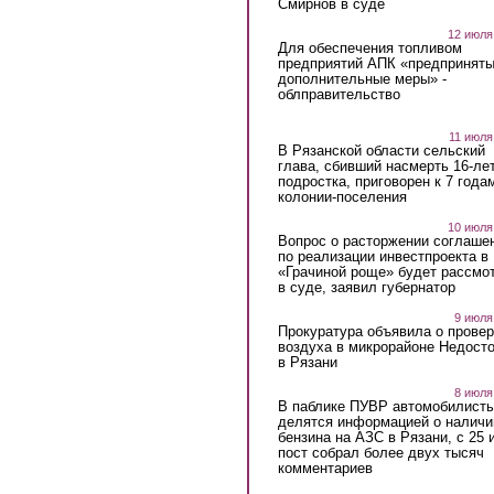
Смирнов в суде
12 июля
Для обеспечения топливом
предприятий АПК «предпринят
дополнительные меры» -
облправительство
11 июля
В Рязанской области сельский
глава, сбивший насмерть 16-ле
подростка, приговорен к 7 года
колонии-поселения
10 июля
Вопрос о расторжении соглаше
по реализации инвестпроекта в
«Грачиной роще» будет рассмо
в суде, заявил губернатор
9 июля
Прокуратура объявила о провер
воздуха в микрорайоне Недост
в Рязани
8 июля
В паблике ПУВР автомобилист
делятся информацией о наличи
бензина на АЗС в Рязани, с 25 
пост собрал более двух тысяч
комментариев