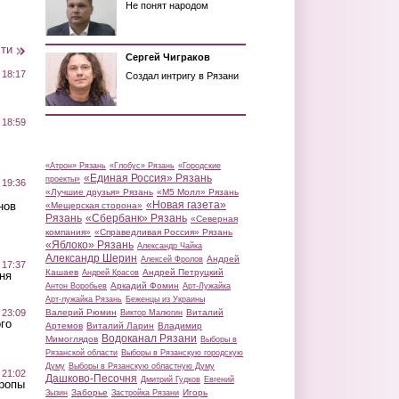
Не понят народом
сти
Сергей Чиграков
 18:17
Создал интригу в Рязани
 18:59
«Атрон» Рязань
«Глобус» Рязань
«Городские
«Единая Россия» Рязань
проекты»
 19:36
«Лучшие друзья» Рязань
«М5 Молл» Рязань
«Новая газета»
нов
«Мещерская сторона»
Рязань
«Сбербанк» Рязань
«Северная
компания»
«Справедливая Россия» Рязань
«Яблоко» Рязань
Александр Чайка
Александр Шерин
Андрей
Алексей Фролов
 17:37
Кашаев
Андрей Петруцкий
Андрей Красов
ня
Аркадий Фомин
Антон Воробьев
Арт-Лужайка
Арт-лужайка Рязань
Беженцы из Украины
Валерий Рюмин
Виталий
 23:09
Виктор Малюгин
го
Артемов
Виталий Ларин
Владимир
Водоканал Рязани
Мимоглядов
Выборы в
Рязанской области
Выборы в Рязанскую городскую
Думу
Выборы в Рязанскую областную Думу
 21:02
Дашково-Песочня
Дмитрий Гудков
Евгений
Тропы
Заборье
Игорь
Зызин
Застройка Рязани