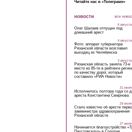
Читайте нас в «Телеграме»
новости
все ново
6 августа
Олег Шалаев отпущен под
домашний арест
4 августа
Фото: аппарат губернатора
Рязанской области возглавил
выходец из Челябинска
3 августа
Рязанская область заняла 73-е
место из 85-ти в рейтинге регио
по качеству дорог, который
составило «РИА Новости»
31 июля
Исполнилось полтора года со д
ареста Константина Смирнова
29 июля
Стало известно об аресте перво
замминистра здравоохранения
Рязанской области
27 июля
Начинается благоустройство «
Паустовского» в Солотче