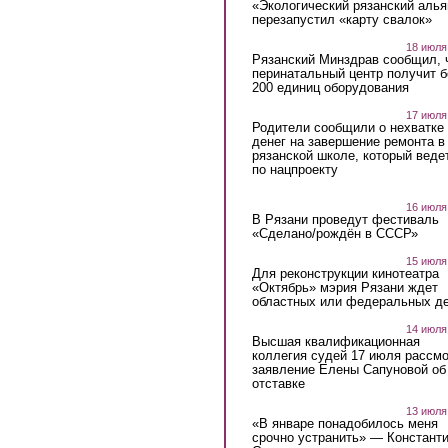
«Экологический рязанский алья
перезапустил «карту свалок»
18 июля
Рязанский Минздрав сообщил, 
перинатальный центр получит 
200 единиц оборудования
17 июля
Родители сообщили о нехватке
денег на завершение ремонта в
рязанской школе, который веде
по нацпроекту
16 июля
В Рязани проведут фестиваль
«Сделано/рождён в СССР»
15 июля
Для реконструкции кинотеатра
«Октябрь» мэрия Рязани ждет
областных или федеральных де
14 июля
Высшая квалификационная
коллегия судей 17 июля рассмо
заявление Елены Сапуновой об
отставке
13 июля
«В январе понадобилось меня
срочно устранить» — Констант