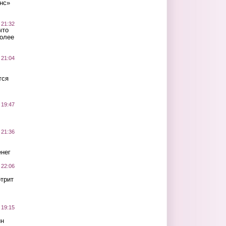
нс»
 21:32
что
более
 21:04
тся
 19:47
 21:36
нег
 22:06
трит
 19:15
ин