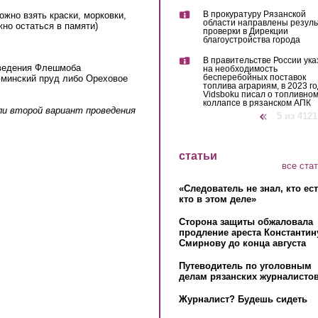
В прокуратуру Рязанской
ожно взять краски, морковки,
области направлены резул
но остаться в памяти)
проверки в Дирекции
благоустройства города
В правительстве России ука
оведения Флешмоба
на необходимость
бесперебойных поставок
инский пруд либо Ореховое
топлива аграриям, в 2023 го
Vidsboku писал о топливно
коллапсе в рязанском АПК
ли второй вариант проведения
‹ предыдущая
5 из 4121
ernal)
статьи
все ста
«Следователь не знал, кто ес
кто в этом деле»
Сторона защиты обжаловала
продление ареста Константин
Смирнову до конца августа
Путеводитель по уголовным
делам рязанских журналистов
Журналист? Будешь сидеть