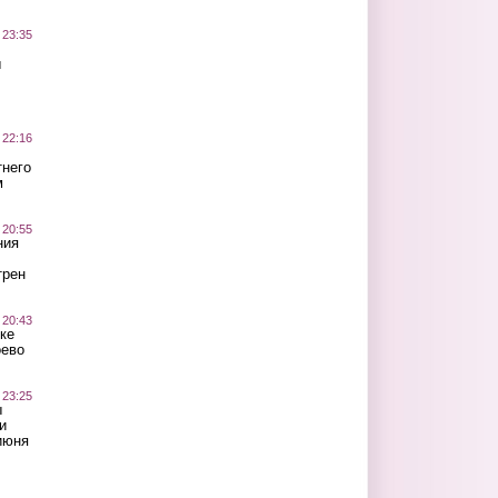
 23:35
ы
 22:16
тнего
м
 20:55
ния
трен
 20:43
ке
оево
 23:25
ы
и
июня