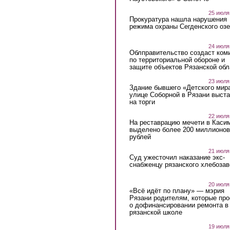
25 июля
Прокуратура нашла нарушения
режима охраны Сегденского озе
24 июля
Облправительство создаст ком
по территориальной обороне и
защите объектов Рязанской обл
23 июля
Здание бывшего «Детского мир
улице Соборной в Рязани выст
на торги
22 июля
На реставрацию мечети в Каси
выделено более 200 миллионов
рублей
21 июля
Суд ужесточил наказание экс-
снабженцу рязанского хлебоза
20 июля
«Всё идёт по плану» — мэрия
Рязани родителям, которые пр
о дофинансировании ремонта в
рязанской школе
19 июля