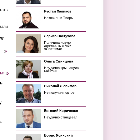
ьтаты
Рустам Халиков
Назначен в Тверь
зали
Лариса Пастухова
ду
м
Получила новую
должность в АФК
«Система»
следующая ›
Ольга Свинцова
Неудачно крышанула
Минфин
тьи
ть
Николай Любимов
Не получил портрет
у
Евгений Кириченко
Неудачно станцевал
.
Борис Ясинский