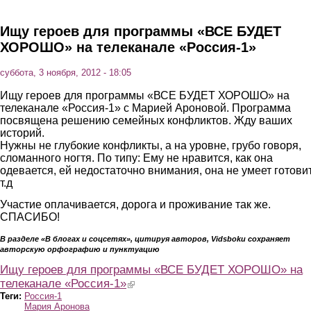
Перейти к основному содержанию
Ищу героев для программы «ВСЕ БУДЕТ
ХОРОШО» на телеканале «Россия-1»
суббота, 3 ноября, 2012 - 18:05
Ищу героев для программы «ВСЕ БУДЕТ ХОРОШО» на
телеканале «Россия-1» с Марией Ароновой. Программа
посвящена решению семейных конфликтов. Жду ваших
историй.
Нужны не глубокие конфликты, а на уровне, грубо говоря,
сломанного ногтя. По типу: Ему не нравится, как она
одевается, ей недостаточно внимания, она не умеет готови
т.д
Участие оплачивается, дорога и проживание так же.
СПАСИБО!
В разделе «В блогах и соцсетях», цитируя авторов, Vidsboku сохраняет
авторскую орфографию и пунктуацию
Ищу героев для программы «ВСЕ БУДЕТ ХОРОШО» на
телеканале «Россия-1»
(link is external)
Теги:
Россия-1
Мария Аронова