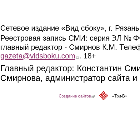
Сетевое издание «Вид сбоку», г. Рязан
ЭЛ № ФС
Реестровая запись СМИ: серия
главный редактор - Смирнов К.М. Телефо
gazeta@vidsboku.com
(link sends e-mail)
. 18+
Главный редактор: Константин См
Смирнова, администратор сайта и 
Создание сайтов
(link is external)
«Три-В»