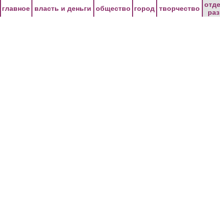
Перейти к основному содержанию
отд
главное
власть и деньги
общество
город
творчество
ра