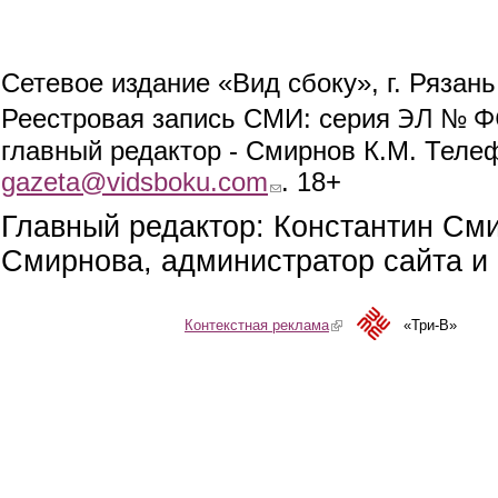
Сетевое издание «Вид сбоку», г. Рязан
ЭЛ № ФС
Реестровая запись СМИ: серия
главный редактор - Смирнов К.М. Телефо
gazeta@vidsboku.com
(link sends e-mail)
. 18+
Главный редактор: Константин См
Смирнова, администратор сайта и 
Контекстная реклама
(link is external)
«Три-В»