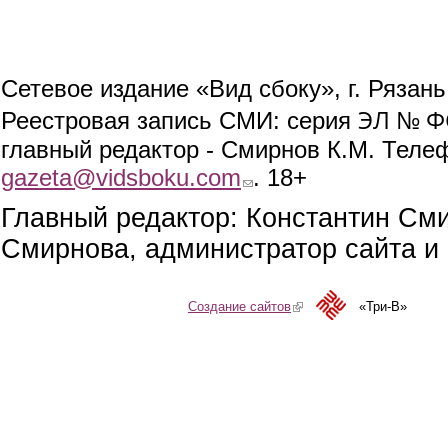
Сетевое издание «Вид сбоку», г. Рязан
ЭЛ № ФС
Реестровая запись СМИ: серия
главный редактор - Смирнов К.М. Телефо
gazeta@vidsboku.com
(link sends e-mail)
. 18+
Главный редактор: Константин См
Смирнова, администратор сайта и 
Создание сайтов
(link is external)
«Три-В»