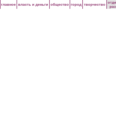
Перейти к основному содержанию
отд
главное
власть и деньги
общество
город
творчество
ра