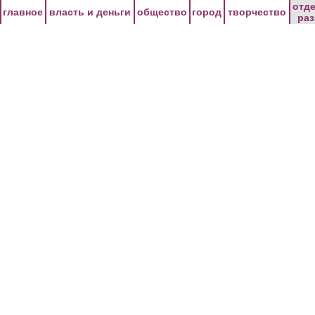
Перейти к основному содержанию
отд
главное
власть и деньги
общество
город
творчество
ра