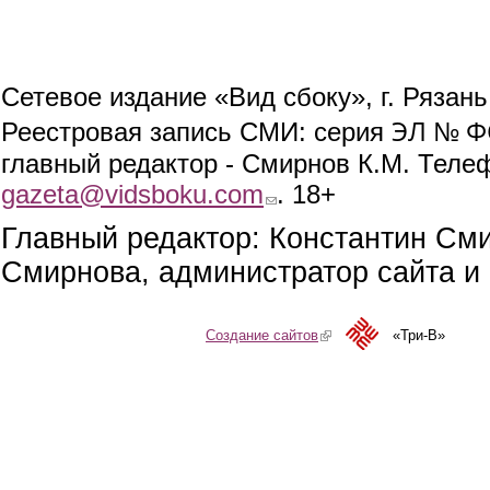
Сетевое издание «Вид сбоку», г. Рязан
ЭЛ № ФС
Реестровая запись СМИ: серия
главный редактор - Смирнов К.М. Телефо
gazeta@vidsboku.com
(link sends e-mail)
. 18+
Главный редактор: Константин См
Смирнова, администратор сайта и 
Создание сайтов
(link is external)
«Три-В»