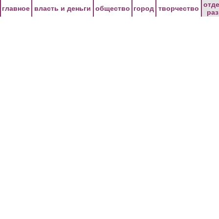
Перейти к основному содержанию
отд
главное
власть и деньги
общество
город
творчество
ра