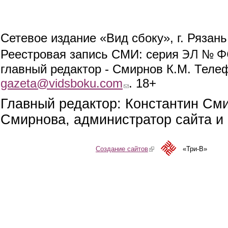
Сетевое издание «Вид сбоку», г. Рязан
ЭЛ № ФС
Реестровая запись СМИ: серия
главный редактор - Смирнов К.М. Телефо
gazeta@vidsboku.com
(link sends e-mail)
. 18+
Главный редактор: Константин См
Смирнова, администратор сайта и 
Создание сайтов
(link is external)
«Три-В»