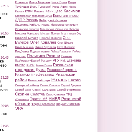
Кочетков
Игорь Морозов
Игорь
Игорь Путин
 22:16
Трубицын
Игорь Туровский
Игорь Яшин
Ирина
Касимов
Канищево
КПРФ Рязань
Кусова
тнего
Константиново
Касимовская городская Дума
м
ЛДПР Рязань
Лыбедский бульвар
Людмила Кибальникова
Министерство печати
Рязанской области
Минлесхоз Рязанской области
 20:55
Михаил Малахов
Михаил Пронин
Мост через Оку
ния
Олег
Николай Булаев
Николай Пилюгин
Олег Ковалев
Булеков
Олег Шишов
трен
Ольга Чуляева
Ольга Мишина
Петр Пыленок
Подбелка
Поджоги машин
Пойма Павловки
Пойма
Политика Рязани
Поляны
трех рек
 20:43
РГУ им. Есенина
ке
Праймериз «Единой России»
Рязанская
оево
РМПТС
РНПК
Роман Путин
городская Дума
Рязанский кремль
Рязанский
Рязанский нефтезавод
 23:25
Рязань
район
Сасово
Рязанский цирк
ы
и
Северный обход
Семен Сазонов
Сергей Дудукин
июня
Сергей Ежов
Сергей Сальников
Сергей Филимонов
Скопин
Солотча
Спас-Клепики
ТРЦ
УМВД Рязанской
Трасса М5
«Премьер»
области
Шаукат Ахметов
Федор Провоторов
 20:08
ЭРА
 лет
 21:35
 с