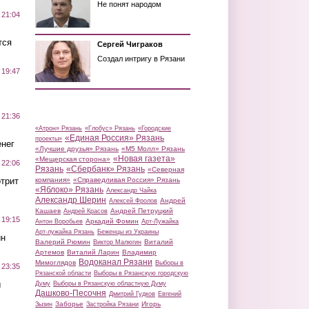
Не понят народом
 21:04
тся
Сергей Чиграков
Создал интригу в Рязани
 19:47
 21:36
«Атрон» Рязань
«Глобус» Рязань
«Городские
«Единая Россия» Рязань
проекты»
нег
«Лучшие друзья» Рязань
«М5 Молл» Рязань
«Новая газета»
«Мещерская сторона»
 22:06
Рязань
«Сбербанк» Рязань
«Северная
трит
компания»
«Справедливая Россия» Рязань
«Яблоко» Рязань
Александр Чайка
Александр Шерин
Андрей
Алексей Фролов
Кашаев
Андрей Петруцкий
Андрей Красов
 19:15
Аркадий Фомин
Антон Воробьев
Арт-Лужайка
Арт-лужайка Рязань
Беженцы из Украины
ин
Валерий Рюмин
Виталий
Виктор Малюгин
Артемов
Виталий Ларин
Владимир
Водоканал Рязани
Мимоглядов
Выборы в
 23:35
Рязанской области
Выборы в Рязанскую городскую
ы
Думу
Выборы в Рязанскую областную Думу
Дашково-Песочня
Дмитрий Гудков
Евгений
Заборье
Игорь
Зызин
Застройка Рязани