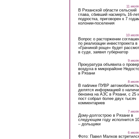
11 июля
В Рязанской области сельский
глава, сбивший насмерть 16-ле
подростка, приговорен к 7 года
колонии-поселения
10 июля
Вопрос о расторжении соглаше
по реализации инвестпроекта в
«Грачиной роще» будет рассмо
в суде, заявил губернатор
9 июля
Прокуратура объявила о провер
воздуха в микрорайоне Недост
в Рязани
8 июля
В паблике ПУВР автомобилист
делятся информацией о наличи
бензина на АЗС в Рязани, с 25 
пост собрал более двух тысяч
комментариев
7 июля
Дому-долгострою в Рязани в
следующем году исполнится 10
– дольщики
6 июля
Фото: Павел Малков встретился