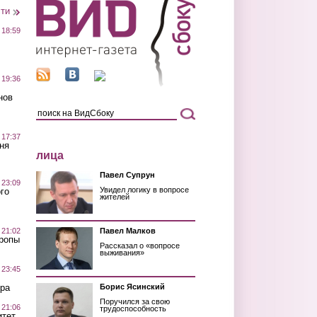
сти
 18:59
 19:36
нов
 17:37
ня
лица
Павел Супрун
 23:09
Увидел логику в вопросе
го
жителей
 21:02
Павел Малков
Тропы
Рассказал о «вопросе
выживания»
 23:45
ра
Борис Ясинский
Поручился за свою
 21:06
трудоспособность
итет