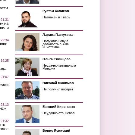
асти
Рустам Халиков
Назначен в Тверь
 21:31
а» на
авили
Лариса Пастухова
 22:34
Получила новую
мове
должность в АФК
«Система»
Ольга Свинцова
 19:25
Неудачно крышанула
вода
Минфин
 21:07
Николай Любимов
осили
Не получил портрет
 23:13
Евгений Кириченко
нс»
Неудачно станцевал
 21:32
что
более
Борис Ясинский