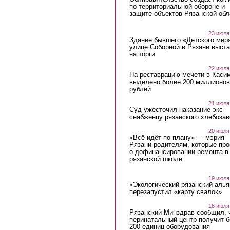
по территориальной обороне и
защите объектов Рязанской обл
23 июля
Здание бывшего «Детского мир
улице Соборной в Рязани выст
на торги
22 июля
На реставрацию мечети в Каси
выделено более 200 миллионов
рублей
21 июля
Суд ужесточил наказание экс-
снабженцу рязанского хлебоза
20 июля
«Всё идёт по плану» — мэрия
Рязани родителям, которые пр
о дофинансировании ремонта в
рязанской школе
19 июля
«Экологический рязанский алья
перезапустил «карту свалок»
18 июля
Рязанский Минздрав сообщил, 
перинатальный центр получит 
200 единиц оборудования