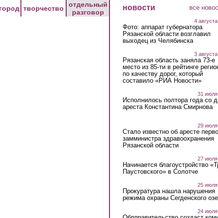
отдельный
новости
все ново
город
творчество
разговор
4 августа
Фото: аппарат губернатора
Рязанской области возглавил
выходец из Челябинска
3 августа
Рязанская область заняла 73-е
место из 85-ти в рейтинге регио
по качеству дорог, который
составило «РИА Новости»
31 июля
Исполнилось полтора года со д
ареста Константина Смирнова
29 июля
Стало известно об аресте перво
замминистра здравоохранения
Рязанской области
27 июля
Начинается благоустройство «
Паустовского» в Солотче
25 июля
Прокуратура нашла нарушения
режима охраны Сегденского озе
24 июля
Облправительство создаст ком