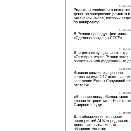
17 июля
Родители сообщили о нехватке
денег на завершение ремонта в
рязанской школе, который веде
по нацпроекту
16 июля
В Рязани проведут фестиваль
«Сделано/рождён в СССР»
15 июля
Для реконструкции кинотеатра
«Октябрь» мэрия Рязани ждет
областных или федеральных де
14 июля
Высшая квалификационная
коллегия судей 17 июля рассмо
заявление Елены Сапуновой об
отставке
13 июля
«В январе понадобилось меня
срочно устранить» — Констант
Смирнов в суде
12 июля
Для обеспечения топливом
предприятий АПК «предпринят
дополнительные меры» -
облправительство