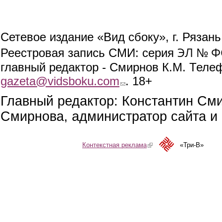
Сетевое издание «Вид сбоку», г. Рязан
ЭЛ № ФС
Реестровая запись СМИ: серия
главный редактор - Смирнов К.М. Телефо
gazeta@vidsboku.com
(link sends e-mail)
. 18+
Главный редактор: Константин См
Смирнова, администратор сайта и 
Контекстная реклама
(link is external)
«Три-В»