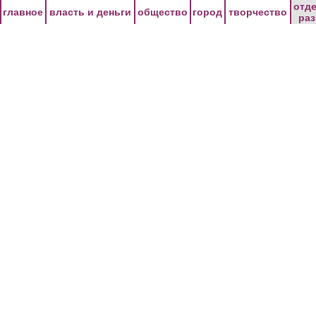
Перейти к основному содержанию
отд
главное
власть и деньги
общество
город
творчество
ра