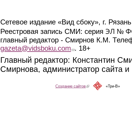
Сетевое издание «Вид сбоку», г. Рязан
ЭЛ № ФС
Реестровая запись СМИ: серия
главный редактор - Смирнов К.М. Телефо
gazeta@vidsboku.com
(link sends e-mail)
. 18+
Главный редактор: Константин См
Смирнова, администратор сайта и 
Создание сайтов
(link is external)
«Три-В»