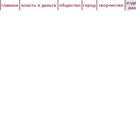
Перейти к основному содержанию
отд
главное
власть и деньги
общество
город
творчество
ра