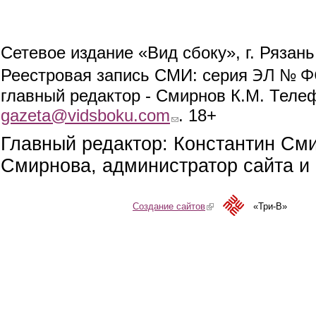
Сетевое издание «Вид сбоку», г. Рязан
ЭЛ № ФС
Реестровая запись СМИ: серия
главный редактор - Смирнов К.М. Телефо
gazeta@vidsboku.com
(link sends e-mail)
. 18+
Главный редактор: Константин См
Смирнова, администратор сайта и 
Создание сайтов
(link is external)
«Три-В»