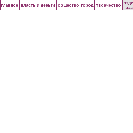
Перейти к основному содержанию
отд
главное
власть и деньги
общество
город
творчество
ра