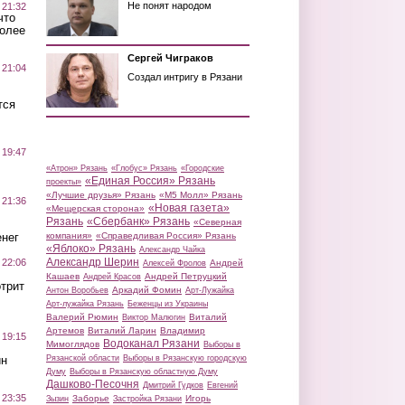
Не понят народом
 21:32
что
более
Сергей Чиграков
 21:04
Создал интригу в Рязани
тся
 19:47
«Атрон» Рязань
«Глобус» Рязань
«Городские
«Единая Россия» Рязань
проекты»
«Лучшие друзья» Рязань
«М5 Молл» Рязань
 21:36
«Новая газета»
«Мещерская сторона»
Рязань
«Сбербанк» Рязань
«Северная
нег
компания»
«Справедливая Россия» Рязань
«Яблоко» Рязань
Александр Чайка
Александр Шерин
 22:06
Андрей
Алексей Фролов
Кашаев
Андрей Петруцкий
Андрей Красов
трит
Аркадий Фомин
Антон Воробьев
Арт-Лужайка
Арт-лужайка Рязань
Беженцы из Украины
Валерий Рюмин
Виталий
Виктор Малюгин
Артемов
Виталий Ларин
Владимир
 19:15
Водоканал Рязани
Мимоглядов
Выборы в
ин
Рязанской области
Выборы в Рязанскую городскую
Думу
Выборы в Рязанскую областную Думу
Дашково-Песочня
Дмитрий Гудков
Евгений
 23:35
Заборье
Игорь
Зызин
Застройка Рязани