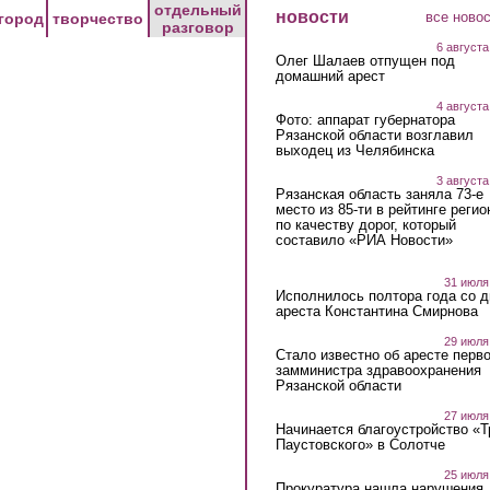
отдельный
новости
все ново
город
творчество
разговор
6 августа
Олег Шалаев отпущен под
домашний арест
4 августа
Фото: аппарат губернатора
Рязанской области возглавил
выходец из Челябинска
3 августа
Рязанская область заняла 73-е
место из 85-ти в рейтинге регио
по качеству дорог, который
составило «РИА Новости»
31 июля
Исполнилось полтора года со д
ареста Константина Смирнова
29 июля
Стало известно об аресте перво
замминистра здравоохранения
Рязанской области
27 июля
Начинается благоустройство «
Паустовского» в Солотче
25 июля
Прокуратура нашла нарушения