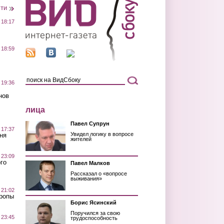
сти
 18:17
 18:59
 19:36
нов
лица
Павел Супрун
 17:37
Увидел логику в вопросе
ня
жителей
 23:09
го
Павел Малков
Рассказал о «вопросе
выживания»
 21:02
Тропы
Борис Ясинский
Поручился за свою
 23:45
трудоспособность