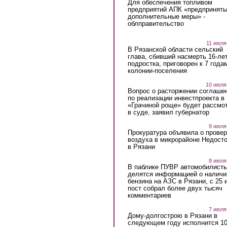
Для обеспечения топливом
предприятий АПК «предпринят
дополнительные меры» -
облправительство
11 июля
В Рязанской области сельский
глава, сбивший насмерть 16-ле
подростка, приговорен к 7 года
колонии-поселения
10 июля
Вопрос о расторжении соглаше
по реализации инвестпроекта в
«Грачиной роще» будет рассмо
в суде, заявил губернатор
9 июля
Прокуратура объявила о провер
воздуха в микрорайоне Недост
в Рязани
8 июля
В паблике ПУВР автомобилист
делятся информацией о наличи
бензина на АЗС в Рязани, с 25 
пост собрал более двух тысяч
комментариев
7 июля
Дому-долгострою в Рязани в
следующем году исполнится 10