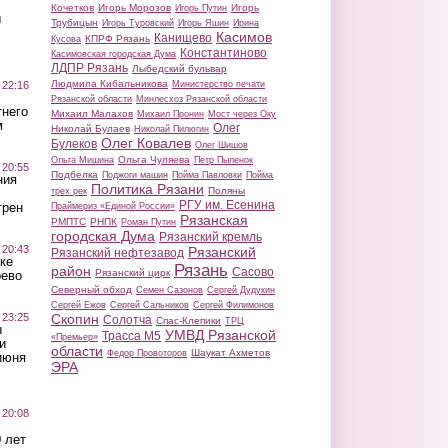
Кочетков
Игорь Морозов
Игорь
Игорь Путин
ы
Трубицын
Игорь Туровский
Игорь Яшин
Ирина
Касимов
Канищево
КПРФ Рязань
Кусова
Константиново
Касимовская городская Дума
ЛДПР Рязань
Лыбедский бульвар
Людмила Кибальникова
 22:16
Министерство печати
Рязанской области
Минлесхоз Рязанской области
тнего
Михаил Малахов
Михаил Пронин
Мост через Оку
м
Олег
Николай Булаев
Николай Пилюгин
Олег Ковалев
Булеков
Олег Шишов
Ольга Чуляева
Ольга Мишина
Петр Пыленок
 20:55
Подбелка
Поджоги машин
Пойма Павловки
Пойма
ния
Политика Рязани
Поляны
трех рек
РГУ им. Есенина
трен
Праймериз «Единой России»
Рязанская
РМПТС
РНПК
Роман Путин
городская Дума
Рязанский кремль
 20:43
Рязанский
Рязанский нефтезавод
ке
Рязань
район
Сасово
Рязанский цирк
оево
Северный обход
Семен Сазонов
Сергей Дудукин
Сергей Ежов
Сергей Сальников
Сергей Филимонов
 23:25
Скопин
Солотча
Спас-Клепики
ТРЦ
ы
УМВД Рязанской
Трасса М5
«Премьер»
и
области
Шаукат Ахметов
Федор Провоторов
июня
ЭРА
 20:08
 лет