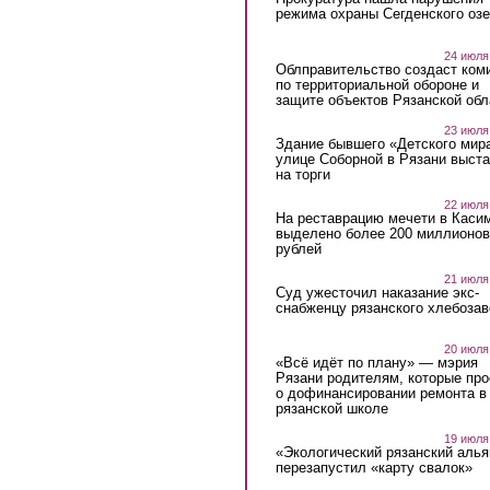
режима охраны Сегденского озе
24 июля
Облправительство создаст ком
по территориальной обороне и
защите объектов Рязанской обл
23 июля
Здание бывшего «Детского мир
улице Соборной в Рязани выст
на торги
22 июля
На реставрацию мечети в Каси
выделено более 200 миллионов
рублей
21 июля
Суд ужесточил наказание экс-
снабженцу рязанского хлебоза
20 июля
«Всё идёт по плану» — мэрия
Рязани родителям, которые пр
о дофинансировании ремонта в
рязанской школе
19 июля
«Экологический рязанский алья
перезапустил «карту свалок»