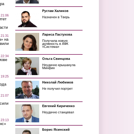
ра
Рустам Халиков
 21:06
Назначен в Тверь
итет
асти
Лариса Пастухова
 21:31
а» на
Получила новую
авили
должность в АФК
«Система»
 22:34
Ольга Свинцова
мове
Неудачно крышанула
Минфин
 19:25
Николай Любимов
вода
Не получил портрет
 21:07
осили
Евгений Кириченко
Неудачно станцевал
 23:13
нс»
Борис Ясинский