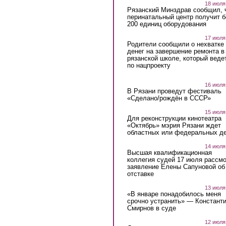
18 июля
Рязанский Минздрав сообщил, 
перинатальный центр получит 
200 единиц оборудования
17 июля
Родители сообщили о нехватке
денег на завершение ремонта в
рязанской школе, который веде
по нацпроекту
16 июля
В Рязани проведут фестиваль
«Сделано/рождён в СССР»
15 июля
Для реконструкции кинотеатра
«Октябрь» мэрия Рязани ждет
областных или федеральных де
14 июля
Высшая квалификационная
коллегия судей 17 июля рассмо
заявление Елены Сапуновой об
отставке
13 июля
«В январе понадобилось меня
срочно устранить» — Констант
Смирнов в суде
12 июля