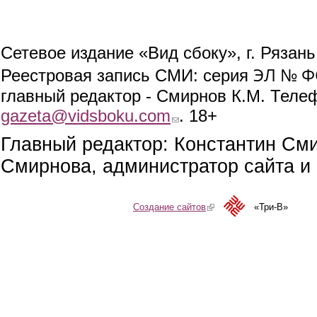
Сетевое издание «Вид сбоку», г. Рязан
ЭЛ № ФС
Реестровая запись СМИ: серия
главный редактор - Смирнов К.М. Телефо
gazeta@vidsboku.com
(link sends e-mail)
. 18+
Главный редактор: Константин См
Смирнова, администратор сайта и 
Создание сайтов
(link is external)
«Три-В»