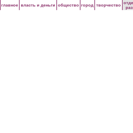
Перейти к основному содержанию
отд
главное
власть и деньги
общество
город
творчество
ра