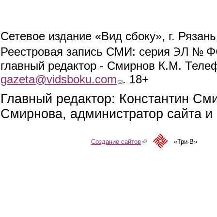
Сетевое издание «Вид сбоку», г. Рязан
ЭЛ № ФС
Реестровая запись СМИ: серия
главный редактор - Смирнов К.М. Телефо
gazeta@vidsboku.com
(link sends e-mail)
. 18+
Главный редактор: Константин См
Смирнова, администратор сайта и 
Создание сайтов
(link is external)
«Три-В»