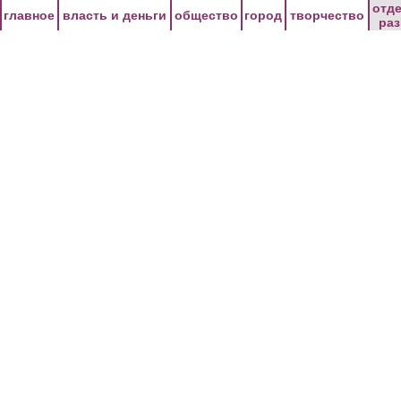
Перейти к основному содержанию
отд
главное
власть и деньги
общество
город
творчество
ра