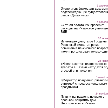
9 апреля
Экологи опубликовали докумен
подтверждающие существован
озера «Дикая утка»
4 апреля
Счетная палата РФ проверит
расходы на Рязанское училище
ВДВ
20 июля
Из четырех депутатов Госдумы 
Рязанской области против
повышения пенсионного возраст
июля проголосовал только оди
28 июня
«Новая газета»: общественные
туалеты в Рязани находятся по
угрозой уничтожения
5 октября
Губернатор поздравил рязански
учителей с профессиональным
праздником
24 ноября
Путину направлена петиция с
просьбой защитить дом
Циолковского в Рязани