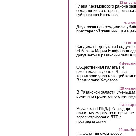
13 августа
Глава Касимовского района зая
о давлении со стороны рязанск
губернатора Ковалева
26 июля
Двух рязанцев осудили за убий
престарелой женщины из-за ден
21 июля
Кандидат в депутаты Госдумы 
«Яблока» Мария Епифанова сд
документы в рязанский облизби
4 февраля
Общественная палата РФ
вмешалась в дело о ЧП на
территории управляющей комп
Владислава Хаустова
29 января
В Рязанской области уменьшил
величина прожиточного миниму
13 января
Рязанская ГИБДД: благодаря
принятым мерам во вторник не
зарегистрировано ДТП с
пострадавшими
19 декабря
На Солотчинском шоссе