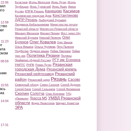
 22:06
Кочетков
Игорь Морозов
Игорь
Игорь Путин
вил
Трубицын
Игорь Туровский
Игорь Яшин
Ирина
ого
Касимов
Канищево
КПРФ Рязань
Кусова
Константиново
Касимовская городская Дума
ЛДПР Рязань
Лыбедский бульвар
 12:58
Людмила Кибальникова
Министерство печати
ство
Рязанской области
Минлесхоз Рязанской области
ег
Михаил Малахов
Михаил Пронин
Мост через Оку
Олег
Николай Булаев
Николай Пилюгин
 11:23
Олег Ковалев
Булеков
Олег Шишов
от
Ольга Чуляева
Ольга Мишина
Петр Пыленок
ала
Подбелка
Поджоги машин
Пойма Павловки
Пойма
рком
Политика Рязани
Поляны
трех рек
РГУ им. Есенина
Праймериз «Единой России»
 08:59
Рязанская
РМПТС
РНПК
Роман Путин
городская Дума
Рязанский кремль
ании
Рязанский
Рязанский нефтезавод
Рязань
район
Сасово
Рязанский цирк
Северный обход
 10:55
Семен Сазонов
Сергей Дудукин
ась
Сергей Ежов
Сергей Сальников
Сергей Филимонов
ма
Скопин
Солотча
Спас-Клепики
ТРЦ
УМВД Рязанской
Трасса М5
«Премьер»
 14:04
области
Шаукат Ахметов
Федор Провоторов
ЭРА
 17:31