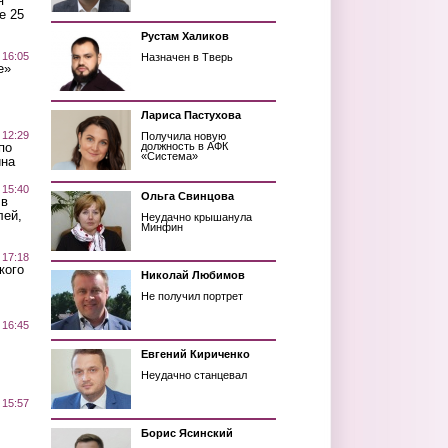
я
е 25
Рустам Халиков
 16:05
Назначен в Тверь
е»
Лариса Пастухова
 12:29
Получила новую
по
должность в АФК
«Система»
ина
 15:40
Ольга Свинцова
 в
лей,
Неудачно крышанула
Минфин
 17:18
кого
Николай Любимов
Не получил портрет
 16:45
Евгений Кириченко
Неудачно станцевал
 15:57
Борис Ясинский