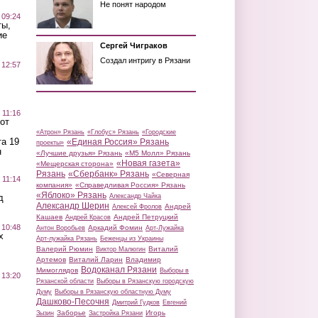
Не понят народом
 09:24
ты,
ие
Сергей Чиграков
Создал интригу в Рязани
 12:57
 11:16
от
«Атрон» Рязань
«Глобус» Рязань
«Городские
а 19
«Единая Россия» Рязань
проекты»
н
«Лучшие друзья» Рязань
«М5 Молл» Рязань
«Новая газета»
«Мещерская сторона»
Рязань
«Сбербанк» Рязань
«Северная
 11:14
компания»
«Справедливая Россия» Рязань
«Яблоко» Рязань
д
Александр Чайка
Александр Шерин
Андрей
Алексей Фролов
Кашаев
Андрей Петруцкий
Андрей Красов
 10:48
Аркадий Фомин
Антон Воробьев
Арт-Лужайка
х
Арт-лужайка Рязань
Беженцы из Украины
Валерий Рюмин
Виталий
Виктор Малюгин
Артемов
Виталий Ларин
Владимир
Водоканал Рязани
Мимоглядов
Выборы в
 13:20
Рязанской области
Выборы в Рязанскую городскую
Думу
Выборы в Рязанскую областную Думу
Дашково-Песочня
Дмитрий Гудков
Евгений
Заборье
Игорь
Зызин
Застройка Рязани