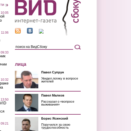
сти
 10:05
ной
о
 11:06
й
 09:33
ник
лица
ичии
Павел Супрун
Увидел логику в вопросе
 10:32
жителей
краже
на
Павел Малков
 13:50
Рассказал о «вопросе
OVID
выживания»
тся
Борис Ясинский
 09:21
Поручился за свою
трудоспособность