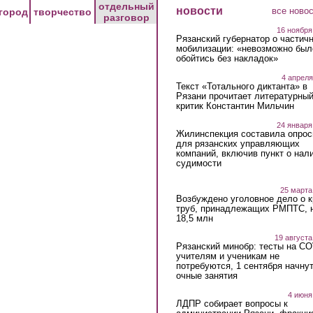
отдельный
новости
все ново
город
творчество
разговор
16 ноября
Рязанский губернатор о частич
мобилизации: «невозможно был
обойтись без накладок»
4 апреля
Текст «Тотального диктанта» в
Рязани прочитает литературны
критик Константин Мильчин
24 января
Жилинспекция составила опрос
для рязанских управляющих
компаний, включив пункт о нал
судимости
25 марта
Возбуждено уголовное дело о 
труб, принадлежащих РМПТС, 
18,5 млн
19 августа
Рязанский минобр: тесты на C
учителям и ученикам не
потребуются, 1 сентября начну
очные занятия
4 июня
ЛДПР собирает вопросы к