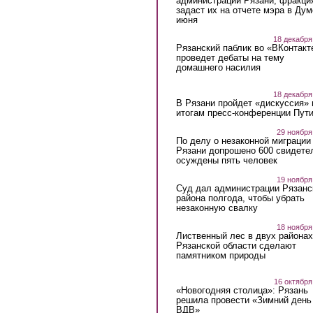
администрации Рязани, фракци
задаст их на отчете мэра в Дум
июня
18 декабря
Рязанский паблик во «ВКонтакт
проведет дебаты на тему
домашнего насилия
18 декабря
В Рязани пройдет «дискуссия» 
итогам пресс-конференции Пут
29 ноября
По делу о незаконной миграции
Рязани допрошено 600 свидете
осуждены пять человек
19 ноября
Суд дал администрации Рязанс
района полгода, чтобы убрать
незаконную свалку
18 ноября
Лиственный лес в двух районах
Рязанской области сделают
памятником природы
16 октября
«Новогодняя столица»: Рязань
решила провести «Зимний день
ВДВ»