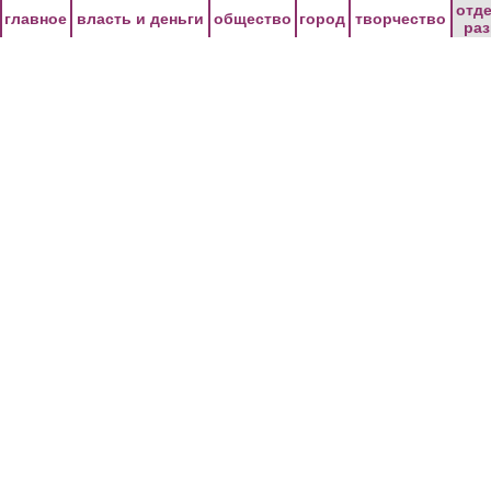
Перейти к основному содержанию
отд
главное
власть и деньги
общество
город
творчество
ра