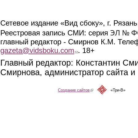
Сетевое издание «Вид сбоку», г. Рязан
ЭЛ № ФС
Реестровая запись СМИ: серия
главный редактор - Смирнов К.М. Телефо
gazeta@vidsboku.com
(link sends e-mail)
. 18+
Главный редактор: Константин См
Смирнова, администратор сайта и 
Создание сайтов
(link is external)
«Три-В»