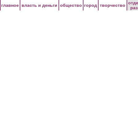
Перейти к основному содержанию
отд
главное
власть и деньги
общество
город
творчество
ра