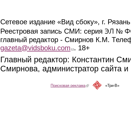
Сетевое издание «Вид сбоку», г. Рязан
ЭЛ № ФС
Реестровая запись СМИ: серия
главный редактор - Смирнов К.М. Телефо
gazeta@vidsboku.com
(link sends e-mail)
. 18+
Главный редактор: Константин См
Смирнова, администратор сайта и 
Поисковая реклама
(link is external)
«Три-В»