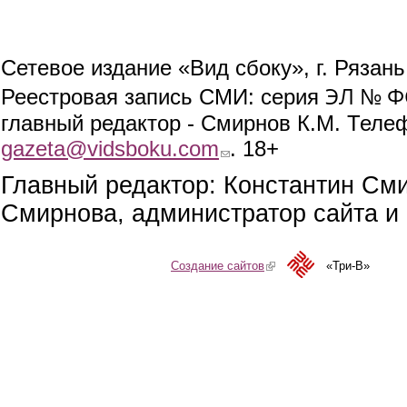
Сетевое издание «Вид сбоку», г. Рязан
ЭЛ № ФС
Реестровая запись СМИ: серия
главный редактор - Смирнов К.М. Телефо
gazeta@vidsboku.com
(link sends e-mail)
. 18+
Главный редактор: Константин См
Смирнова, администратор сайта и 
Создание сайтов
(link is external)
«Три-В»