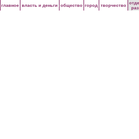
Перейти к основному содержанию
отд
главное
власть и деньги
общество
город
творчество
ра