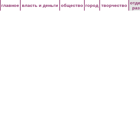
Перейти к основному содержанию
отд
главное
власть и деньги
общество
город
творчество
ра