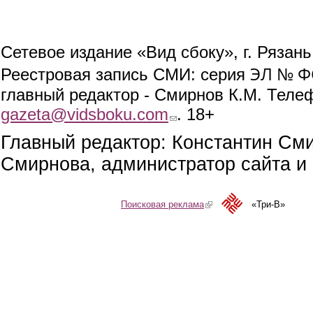
Сетевое издание «Вид сбоку», г. Рязан
ЭЛ № ФС
Реестровая запись СМИ: серия
главный редактор - Смирнов К.М. Телефо
gazeta@vidsboku.com
(link sends e-mail)
. 18+
Главный редактор: Константин См
Смирнова, администратор сайта и 
Поисковая реклама
(link is external)
«Три-В»