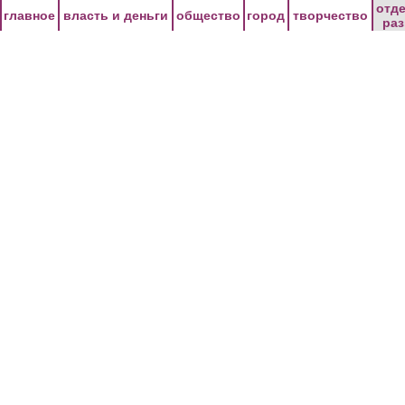
Перейти к основному содержанию
отд
главное
власть и деньги
общество
город
творчество
ра