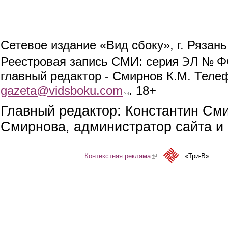
Сетевое издание «Вид сбоку», г. Рязан
ЭЛ № ФС
Реестровая запись СМИ: серия
главный редактор - Смирнов К.М. Телефо
gazeta@vidsboku.com
(link sends e-mail)
. 18+
Главный редактор: Константин См
Смирнова, администратор сайта и 
Контекстная реклама
(link is external)
«Три-В»