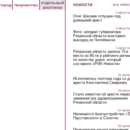
отдельный
новости
все ново
город
творчество
разговор
6 августа
Олег Шалаев отпущен под
домашний арест
4 августа
Фото: аппарат губернатора
Рязанской области возглавил
выходец из Челябинска
3 августа
Рязанская область заняла 73-е
место из 85-ти в рейтинге регио
по качеству дорог, который
составило «РИА Новости»
31 июля
Исполнилось полтора года со д
ареста Константина Смирнова
29 июля
Стало известно об аресте перво
замминистра здравоохранения
Рязанской области
27 июля
Начинается благоустройство «
Паустовского» в Солотче
25 июля
Прокуратура нашла нарушения