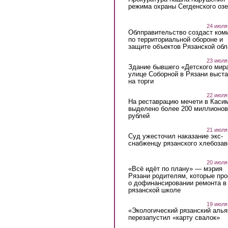
режима охраны Сегденского озе
24 июля
Облправительство создаст ком
по территориальной обороне и
защите объектов Рязанской обл
23 июля
Здание бывшего «Детского мир
улице Соборной в Рязани выст
на торги
22 июля
На реставрацию мечети в Каси
выделено более 200 миллионов
рублей
21 июля
Суд ужесточил наказание экс-
снабженцу рязанского хлебоза
20 июля
«Всё идёт по плану» — мэрия
Рязани родителям, которые пр
о дофинансировании ремонта в
рязанской школе
19 июля
«Экологический рязанский алья
перезапустил «карту свалок»