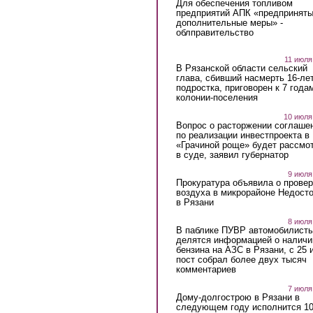
Для обеспечения топливом
предприятий АПК «предпринят
дополнительные меры» -
облправительство
11 июля
В Рязанской области сельский
глава, сбивший насмерть 16-ле
подростка, приговорен к 7 года
колонии-поселения
10 июля
Вопрос о расторжении соглаше
по реализации инвестпроекта в
«Грачиной роще» будет рассмо
в суде, заявил губернатор
9 июля
Прокуратура объявила о провер
воздуха в микрорайоне Недост
в Рязани
8 июля
В паблике ПУВР автомобилист
делятся информацией о наличи
бензина на АЗС в Рязани, с 25 
пост собрал более двух тысяч
комментариев
7 июля
Дому-долгострою в Рязани в
следующем году исполнится 10