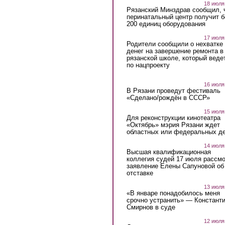
18 июля
Рязанский Минздрав сообщил, 
перинатальный центр получит 
200 единиц оборудования
17 июля
Родители сообщили о нехватке
денег на завершение ремонта в
рязанской школе, который веде
по нацпроекту
16 июля
В Рязани проведут фестиваль
«Сделано/рождён в СССР»
15 июля
Для реконструкции кинотеатра
«Октябрь» мэрия Рязани ждет
областных или федеральных де
14 июля
Высшая квалификационная
коллегия судей 17 июля рассмо
заявление Елены Сапуновой об
отставке
13 июля
«В январе понадобилось меня
срочно устранить» — Констант
Смирнов в суде
12 июля