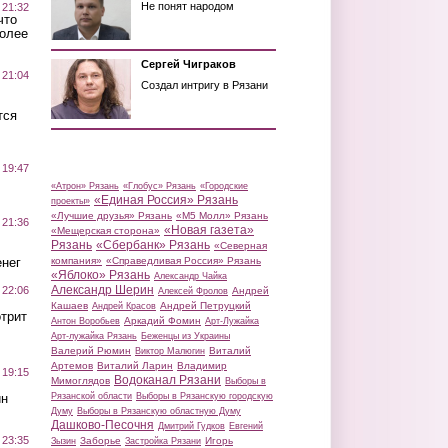
Не понят народом
 21:32
что
более
Сергей Чиграков
 21:04
Создал интригу в Рязани
тся
 19:47
«Атрон» Рязань
«Глобус» Рязань
«Городские
«Единая Россия» Рязань
проекты»
«Лучшие друзья» Рязань
«М5 Молл» Рязань
 21:36
«Новая газета»
«Мещерская сторона»
Рязань
«Сбербанк» Рязань
«Северная
нег
компания»
«Справедливая Россия» Рязань
«Яблоко» Рязань
Александр Чайка
Александр Шерин
 22:06
Андрей
Алексей Фролов
Кашаев
Андрей Петруцкий
Андрей Красов
трит
Аркадий Фомин
Антон Воробьев
Арт-Лужайка
Арт-лужайка Рязань
Беженцы из Украины
Валерий Рюмин
Виталий
Виктор Малюгин
Артемов
Виталий Ларин
Владимир
 19:15
Водоканал Рязани
Мимоглядов
Выборы в
ин
Рязанской области
Выборы в Рязанскую городскую
Думу
Выборы в Рязанскую областную Думу
Дашково-Песочня
Дмитрий Гудков
Евгений
 23:35
Заборье
Игорь
Зызин
Застройка Рязани