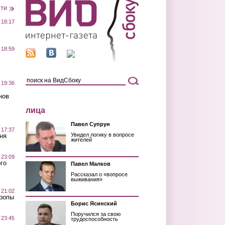
сти
 18:17
 18:59
 19:36
нов
лица
Павел Супрун
 17:37
Увидел логику в вопросе
ня
жителей
 23:09
го
Павел Малков
Рассказал о «вопросе
выживания»
 21:02
Тропы
Борис Ясинский
Поручился за свою
 23:45
трудоспособность