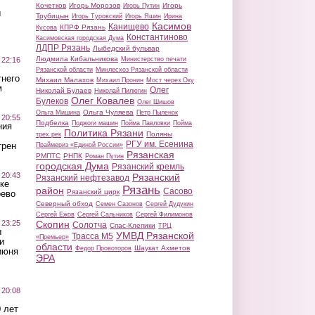
Кочетков
Игорь Морозов
Игорь
Игорь Путин
ы
Трубицын
Игорь Туровский
Игорь Яшин
Ирина
Касимов
Канищево
КПРФ Рязань
Кусова
Константиново
Касимовская городская Дума
ЛДПР Рязань
Лыбедский бульвар
Людмила Кибальникова
 22:16
Министерство печати
Рязанской области
Минлесхоз Рязанской области
тнего
Михаил Малахов
Михаил Пронин
Мост через Оку
м
Олег
Николай Булаев
Николай Пилюгин
Олег Ковалев
Булеков
Олег Шишов
Ольга Чуляева
Ольга Мишина
Петр Пыленок
 20:55
Подбелка
Поджоги машин
Пойма Павловки
Пойма
ния
Политика Рязани
Поляны
трех рек
РГУ им. Есенина
трен
Праймериз «Единой России»
Рязанская
РМПТС
РНПК
Роман Путин
городская Дума
Рязанский кремль
 20:43
Рязанский
Рязанский нефтезавод
ке
Рязань
район
Сасово
Рязанский цирк
оево
Северный обход
Семен Сазонов
Сергей Дудукин
Сергей Ежов
Сергей Сальников
Сергей Филимонов
 23:25
Скопин
Солотча
Спас-Клепики
ТРЦ
ы
УМВД Рязанской
Трасса М5
«Премьер»
и
области
Шаукат Ахметов
Федор Провоторов
июня
ЭРА
 20:08
 лет