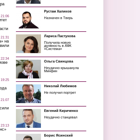
ра
Рустам Халиков
 21:06
Назначен в Тверь
итет
асти
Лариса Пастухова
 21:31
а» на
Получила новую
авили
должность в АФК
«Система»
 22:34
Ольга Свинцова
мове
Неудачно крышанула
Минфин
 19:25
Николай Любимов
вода
Не получил портрет
 21:07
осили
Евгений Кириченко
Неудачно станцевал
 23:13
нс»
Борис Ясинский